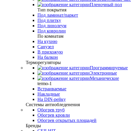
Пленочный пол
Тип покрытия
Под ламинат/паркет
Под плитку
Под линолеум
Под ковролин
По комнатам
На кухню
Санузел
В прихожую
На балкон
Терморегуляторы
Программируемые
Электронные
Механические
termo-1
Встраиваемые
Накладные
На DIN-рейку
Системы антиобледенения
Обогрев труб
Обогрев кровли
Обогрев открытых площадей
Бренды
CEILHIT