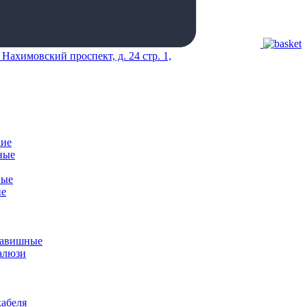
 Нахимовский проспект, д. 24 стр. 1,
кие
ные
ные
ие
лавишные
алюзи
абеля