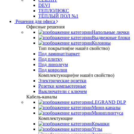
DEVI
ТЕПЛОЛЮКС
ТЁПЛЫЙ ПОЛ №1
Решения для офиса
Офисные решения
Напольные лючки
Выдвежные блоки
Колонны
Тип покрытия(не нашёл свойство)
Под ламинат/паркет
Под плитку
Под линолеум
Под ковролин
Комплектующие(не нашёл свойство)
Электрические розетки
Розетки компьютерные
Выключатели с ключем
Кабель-каналы
LEGRAND DLP
Мини-каналы
Миниплинтуса
Комплектующие
Крышки
Углы