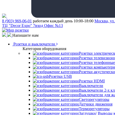
8 (903) 969-06-01
работаем каждый день 10:00-18:00
Москва, ул.
ТЦ "Decor Expo" 7вход Офис №13
Напишите нам
Розетки и выключатели
Категория оборудования
Розетки электричес
Розетки телевизион
Розетки телефонные
Розетки компьютер
Розетки акустическ
Розетки USB
Розетки HDMI
Выключатели
Выключатели 2-х к
Выключатели для ж
Светорегуляторы
Датчики движения
Терморегуляторы
Заглушки/ Выводы к