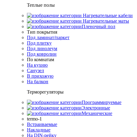
Теплые полы
Нагревательные кабели
Нагревательные маты
Пленочный пол
Тип покрытия
Под ламинат/паркет
Под плитку
Под линолеум
Под ковролин
По комнатам
На кухню
Санузел
В прихожую
На балкон
Терморегуляторы
Программируемые
Электронные
Механические
termo-1
Встраиваемые
Накладные
На DIN-рейку