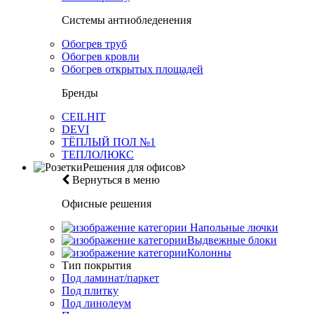
Системы антиобледенения
Обогрев труб
Обогрев кровли
Обогрев открытых площадей
Бренды
CEILHIT
DEVI
ТЁПЛЫЙ ПОЛ №1
ТЕПЛОЛЮКС
Решения для офисов
Вернуться в меню
Офисные решения
Напольные лючки
Выдвежные блоки
Колонны
Тип покрытия
Под ламинат/паркет
Под плитку
Под линолеум