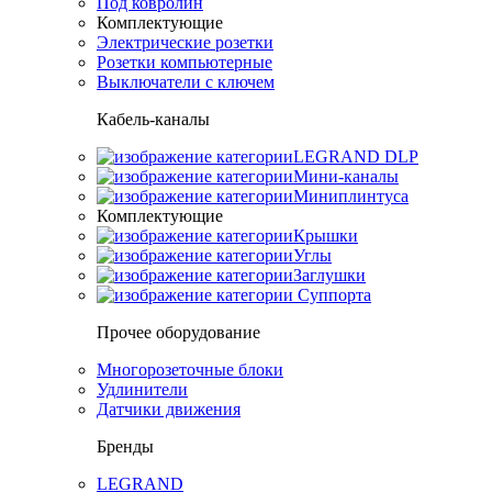
Под ковролин
Комплектующие
Электрические розетки
Розетки компьютерные
Выключатели с ключем
Кабель-каналы
LEGRAND DLP
Мини-каналы
Миниплинтуса
Комплектующие
Крышки
Углы
Заглушки
Суппорта
Прочее оборудование
Многорозеточные блоки
Удлинители
Датчики движения
Бренды
LEGRAND