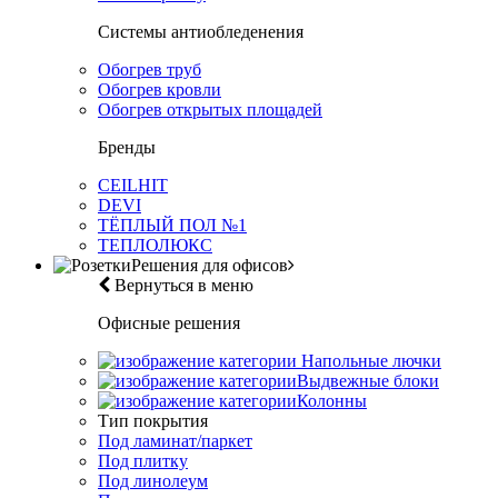
Системы антиобледенения
Обогрев труб
Обогрев кровли
Обогрев открытых площадей
Бренды
CEILHIT
DEVI
ТЁПЛЫЙ ПОЛ №1
ТЕПЛОЛЮКС
Решения для офисов
Вернуться в меню
Офисные решения
Напольные лючки
Выдвежные блоки
Колонны
Тип покрытия
Под ламинат/паркет
Под плитку
Под линолеум