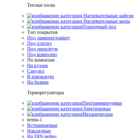
Теплые полы
Нагревательные кабели
Нагревательные маты
Пленочный пол
Тип покрытия
Под ламинат/паркет
Под плитку
Под линолеум
Под ковролин
По комнатам
На кухню
Санузел
В прихожую
На балкон
Терморегуляторы
Программируемые
Электронные
Механические
termo-1
Встраиваемые
Накладные
На DIN-рейку