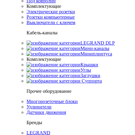
Под ковролин
Комплектующие
Электрические розетки
Розетки компьютерные
Выключатели с ключем
Кабель-каналы
LEGRAND DLP
Мини-каналы
Миниплинтуса
Комплектующие
Крышки
Углы
Заглушки
Суппорта
Прочее оборудование
Многорозеточные блоки
Удлинители
Датчики движения
Бренды
LEGRAND