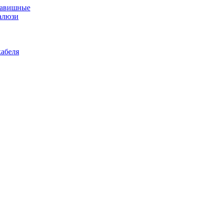
лавишные
алюзи
абеля