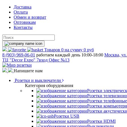
Доставка
Оплата
Обмен и возврат
Оптовикам
Контакты
Товаров
0
на сумму
0 руб
8 (903) 969-06-01
работаем каждый день 10:00-18:00
Москва, ул.
ТЦ "Decor Expo" 7вход Офис №13
Напишите нам
Розетки и выключатели
Категория оборудования
Розетки электричес
Розетки телевизион
Розетки телефонные
Розетки компьютер
Розетки акустическ
Розетки USB
Розетки HDMI
Выключатели