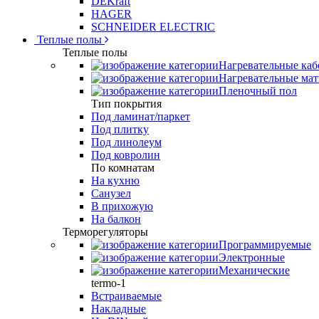
DEKraft
HAGER
SCHNEIDER ELECTRIC
Теплые полы
Теплые полы
Нагревательные каб
Нагревательные ма
Пленочный пол
Тип покрытия
Под ламинат/паркет
Под плитку
Под линолеум
Под ковролин
По комнатам
На кухню
Санузел
В прихожую
На балкон
Терморегуляторы
Программируемые
Электронные
Механические
termo-1
Встраиваемые
Накладные