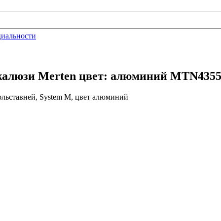
циальности
жалюзи Merten цвет: алюминий MTN4355
ольставней, System M, цвет алюминий