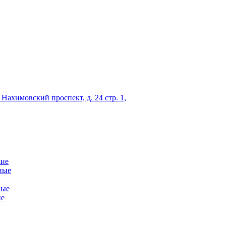
 Нахимовский проспект, д. 24 стр. 1,
кие
ные
ные
ие