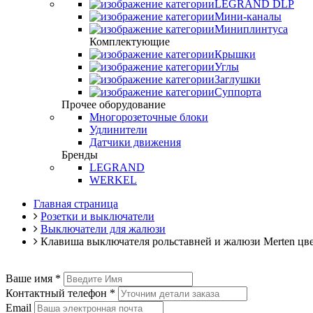
LEGRAND DLP
Мини-каналы
Миниплинтуса
Комплектующие
Крышки
Углы
Заглушки
Суппорта
Прочее оборудование
Многорозеточные блоки
Удлинители
Датчики движения
Бренды
LEGRAND
WERKEL
Главная страница
Розетки и выключатели
Выключатели для жалюзи
Клавиша выключателя рольставней и жалюзи Merten ц
Ваше имя
*
Контактный телефон
*
Email