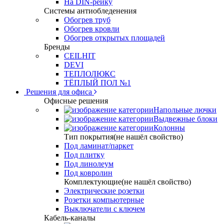
На DIN-рейку
Системы антиобледенения
Обогрев труб
Обогрев кровли
Обогрев открытых площадей
Бренды
CEILHIT
DEVI
ТЕПЛОЛЮКС
ТЁПЛЫЙ ПОЛ №1
Решения для офиса
Офисные решения
Напольные лючки
Выдвежные блоки
Колонны
Тип покрытия(не нашёл свойство)
Под ламинат/паркет
Под плитку
Под линолеум
Под ковролин
Комплектующие(не нашёл свойство)
Электрические розетки
Розетки компьютерные
Выключатели с ключем
Кабель-каналы