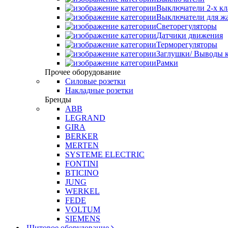
Выключатели 2-х к
Выключатели для ж
Светорегуляторы
Датчики движения
Терморегуляторы
Заглушки/ Выводы к
Рамки
Прочее оборудование
Силовые розетки
Накладные розетки
Бренды
ABB
LEGRAND
GIRA
BERKER
MERTEN
SYSTEME ELECTRIC
FONTINI
BTICINO
JUNG
WERKEL
FEDE
VOLTUM
SIEMENS
Щитовое оборудование