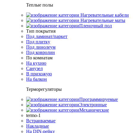
Теплые полы
Нагревательные кабели
Нагревательные маты
Пленочный пол
Тип покрытия
Под ламинат/паркет
Под плитку
Под линолеум
Под ковролин
По комнатам
На кухню
Санузел
В прихожую
На балкон
Терморегуляторы
Программируемые
Электронные
Механические
termo-1
Встраиваемые
Накладные
На DIN-рейку