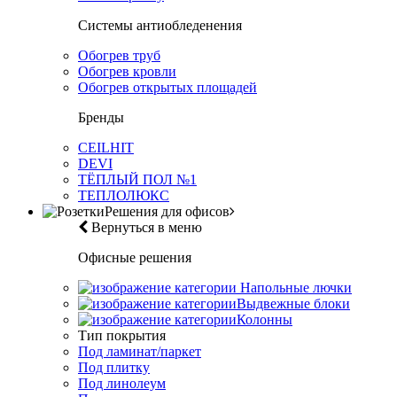
Системы антиобледенения
Обогрев труб
Обогрев кровли
Обогрев открытых площадей
Бренды
CEILHIT
DEVI
ТЁПЛЫЙ ПОЛ №1
ТЕПЛОЛЮКС
Решения для офисов
Вернуться в меню
Офисные решения
Напольные лючки
Выдвежные блоки
Колонны
Тип покрытия
Под ламинат/паркет
Под плитку
Под линолеум