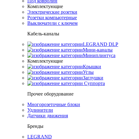
Под ковролин
Комплектующие
Электрические розетки
Розетки компьютерные
Выключатели с ключем
Кабель-каналы
LEGRAND DLP
Мини-каналы
Миниплинтуса
Комплектующие
Крышки
Углы
Заглушки
Суппорта
Прочее оборудование
Многорозеточные блоки
Удлинители
Датчики движения
Бренды
LEGRAND