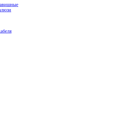
лавишные
алюзи
абеля