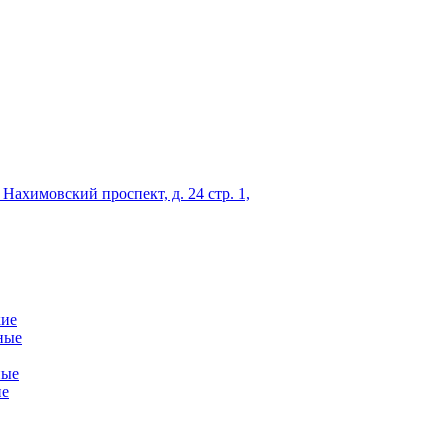
 Нахимовский проспект, д. 24 стр. 1,
кие
ные
ные
ие