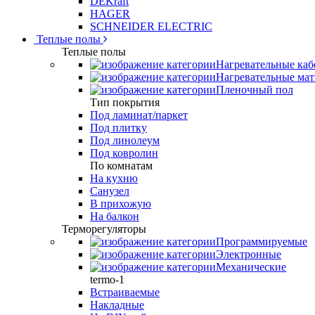
DEKraft
HAGER
SCHNEIDER ELECTRIC
Теплые полы
Теплые полы
Нагревательные каб
Нагревательные ма
Пленочный пол
Тип покрытия
Под ламинат/паркет
Под плитку
Под линолеум
Под ковролин
По комнатам
На кухню
Санузел
В прихожую
На балкон
Терморегуляторы
Программируемые
Электронные
Механические
termo-1
Встраиваемые
Накладные