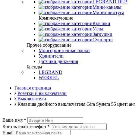
LEGRAND DLP
Мини-каналы
Миниплинтуса
Комплектующие
Крышки
Углы
Заглушки
Суппорта
Прочее оборудование
Многорозеточные блоки
Удлинители
Датчики движения
Бренды
LEGRAND
WERKEL
Главная страница
Розетки и выключатели
Выключатели
Клавиша двойного выключателя Gira System 55 цвет: ан
Ваше имя
*
Контактный телефон
*
Email