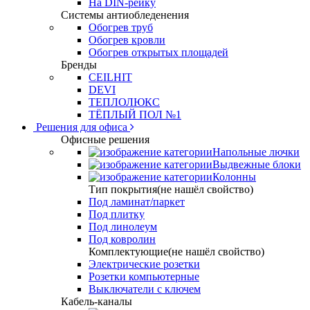
На DIN-рейку
Системы антиобледенения
Обогрев труб
Обогрев кровли
Обогрев открытых площадей
Бренды
CEILHIT
DEVI
ТЕПЛОЛЮКС
ТЁПЛЫЙ ПОЛ №1
Решения для офиса
Офисные решения
Напольные лючки
Выдвежные блоки
Колонны
Тип покрытия(не нашёл свойство)
Под ламинат/паркет
Под плитку
Под линолеум
Под ковролин
Комплектующие(не нашёл свойство)
Электрические розетки
Розетки компьютерные
Выключатели с ключем
Кабель-каналы