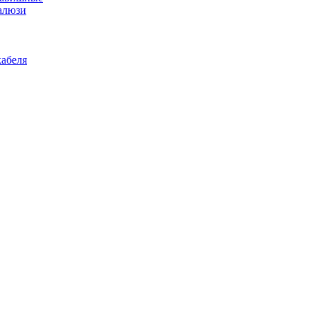
алюзи
абеля