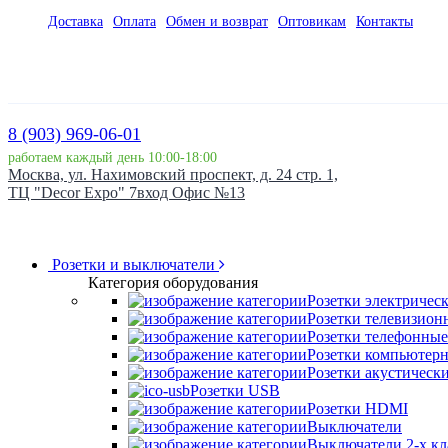
Доставка
Оплата
Обмен и возврат
Оптовикам
Контакты
8 (903) 969-06-01
работаем каждый день 10:00-18:00
Москва, ул. Нахимовский проспект, д. 24 стр. 1,
ТЦ "Decor Expo" 7вход Офис №13
Розетки и выключатели
Категория оборудования
Розетки электричес
Розетки телевизион
Розетки телефонные
Розетки компьютер
Розетки акустическ
Розетки USB
Розетки HDMI
Выключатели
Выключатели 2-х к