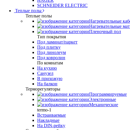
HAGER
SCHNEIDER ELECTRIC
Теплые полы
Теплые полы
Нагревательные каб
Нагревательные ма
Пленочный пол
Тип покрытия
Под ламинат/паркет
Под плитку
Под линолеум
Под ковролин
По комнатам
На кухню
Санузел
В прихожую
На балкон
Терморегуляторы
Программируемые
Электронные
Механические
termo-1
Встраиваемые
Накладные
На DIN-рейку