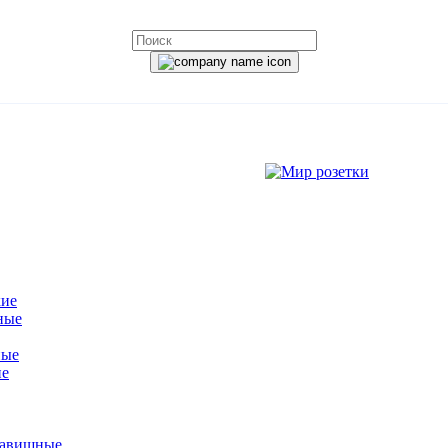
кие
ные
ные
ие
лавишные