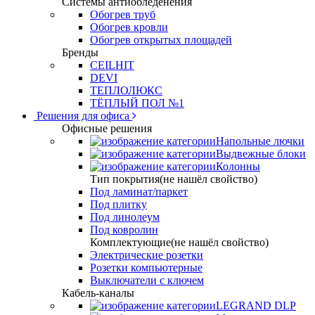
Системы антиобледенения
Обогрев труб
Обогрев кровли
Обогрев открытых площадей
Бренды
CEILHIT
DEVI
ТЕПЛОЛЮКС
ТЁПЛЫЙ ПОЛ №1
Решения для офиса
Офисные решения
Напольные лючки
Выдвежные блоки
Колонны
Тип покрытия(не нашёл свойство)
Под ламинат/паркет
Под плитку
Под линолеум
Под ковролин
Комплектующие(не нашёл свойство)
Электрические розетки
Розетки компьютерные
Выключатели с ключем
Кабель-каналы
LEGRAND DLP