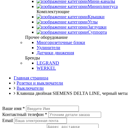
Мини-каналы
Миниплинтуса
Комплектующие
Крышки
Углы
Заглушки
Суппорта
Прочее оборудование
Многорозеточные блоки
Удлинители
Датчики движения
Бренды
LEGRAND
WERKEL
Главная страница
Розетки и выключатели
Выключатели
Клавиша двойная SIEMENS DELTA LINE, черный мета
Ваше имя
*
Контактный телефон
*
Email