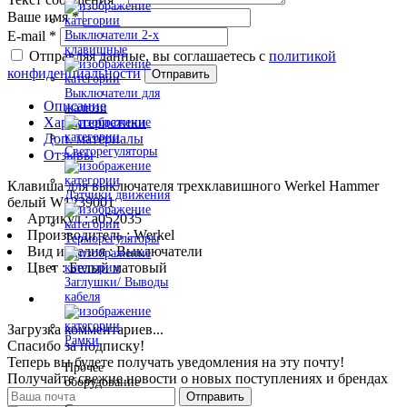
Ваше имя
*
E-mail
*
Выключатели 2-х
клавишные
Отправляя данные, вы соглашаетесь с
политикой
конфиденциальности
Отправить
Выключатели для
Описание
жалюзи
Характеристики
Доп. материалы
Светорегуляторы
Отзывы
Клавиша для выключателя трехклавишного Werkel Hammer
Датчики движения
белый W1239001
Артикул : a052035
Производитель : Werkel
Терморегуляторы
Вид изделия : Выключатели
Цвет : Белый матовый
Заглушки/ Выводы
кабеля
Загрузка комментариев...
Рамки
Спасибо за подписку!
Теперь вы будете получать уведомления на эту почту!
Прочее
Получайте свежие новости о новых поступлениях и брендах
оборудование
Отправить