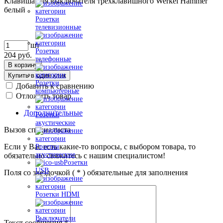
Клавиша для выключателя трехклавишного Werkel Hammer
белый
Розетки
телевизионные
шт
Розетки
204
руб.
телефонные
В корзину
Купить в один клик
Розетки
Добавить к сравнению
компьютерные
Отложить товар
Дополнительные
Розетки
акустические
Вызов специалиста
Если у Вас есть какие-то вопросы, с выбором товара, то
Розетки
акустические
обязательно свяжитесь с нашим специалистом!
Розетки
USB
Поля со звездочкой (
*
) обязательные для заполнения
Розетки HDMI
Выключатели
Текст сообщения
*