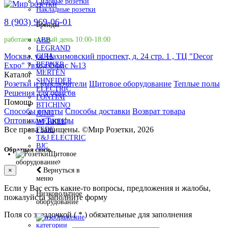
Силовые розетки
Накладные розетки
8 (903) 969-06-01
Бренды
работаем каждый день 10:00-18:00
ABB
LEGRAND
Москва, ул. Нахимовский проспект, д. 24 стр. 1 , ТЦ "Decor
GIRA
BERKER
Expo" 7вход Офис №13
MERTEN
Каталог
SHNEIDER
Розетки и выключатели
Щитовое оборудование
Теплые полы
ELECTRIC
Решения для офисов
FONTINI
Помощь
BTICHINO
Способы оплаты
Способы доставки
Возврат товара
JUNG
Оптовикам
Тарифы
WERKEL
Все права защищены.
©
Мир Розетки,
2026
FEDE
T&J ELECTRIC
BJC
Обратная связь
Щитовое
оборудование
Вернуться в
×
меню
Если у Вас есть какие-то вопросы, предложения и жалобы,
Низковольтное
пожалуйста заполните форму
оборудование
Поля со звездочкой (
*
) обязательные для заполнения