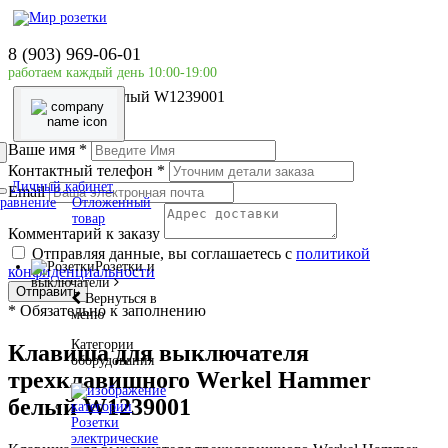
Главная страница
Розетки и выключатели
8 (903) 969-06-01
Выключатели
работаем каждый день 10:00-19:00
Клавиша для выключателя трехклавишного Werkel
Hammer белый W1239001
Ваше имя
*
Контактный телефон
*
Личный кабинет
Email
равнение
Отложенный
товар
Комментарий к заказу
Отправляя данные, вы соглашаетесь с
политикой
Розетки и
конфиденциальности
выключатели
Отправить
Вернуться в
*
Обязательно к заполнению
меню
Категории
Клавиша для выключателя
оборудования
трехклавишного Werkel Hammer
белый W1239001
Розетки
электрические