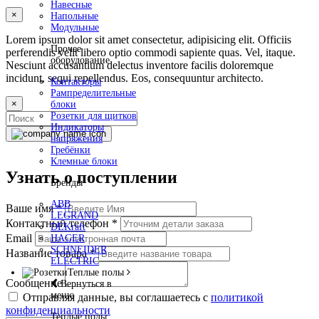
Навесные
×
Напольные
Модульные
Lorem ipsum dolor sit amet consectetur, adipisicing elit. Officiis
Прочее
perferendis velit libero optio commodi sapiente quas. Vel, itaque.
оборудование
Nesciunt accusantium delectus inventore facilis doloremque
incidunt, sequi repellendus. Eos, consequuntur architecto.
Контакторы
Рампределительные
×
блоки
Розетки для щитков
Индикаторы
напряжения
Гребёнки
Клемные блоки
Узнать о поступлении
Бренды
ABB
Ваше имя
*
LEGRAND
Контактный телефон
*
DEKraft
Email
HAGER
SCHNEIDER
Название товара
*
ELECTRIC
Теплые полы
Сообщение
Вернуться в
меню
Отправляя данные, вы соглашаетесь с
политикой
конфиденциальности
Теплые полы