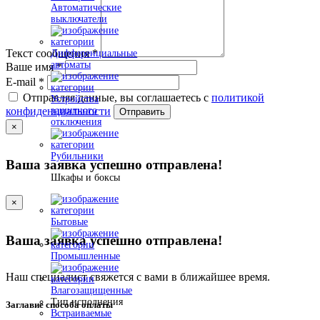
Автоматические
выключатели
Текст сообщения
*
Дифференциальные
автоматы
Ваше имя
*
E-mail
*
Отправляя данные, вы соглашаетесь с
политикой
Устройства
защитного
конфиденциальности
Отправить
отключения
×
Рубильники
Ваша заявка успешно отправлена!
Шкафы и боксы
×
Бытовые
Ваша заявка успешно отправлена!
Промышленные
Наш специалист свяжется с вами в ближайшее время.
Влагозащищенные
Тип исполнения
Заглавие способа оплаты
Встраиваемые