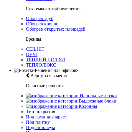
Системы антиобледенения
Обогрев труб
Обогрев кровли
Обогрев открытых площадей
Бренды
CEILHIT
DEVI
ТЁПЛЫЙ ПОЛ №1
ТЕПЛОЛЮКС
Решения для офисов
Вернуться в меню
Офисные решения
Напольные лючки
Выдвежные блоки
Колонны
Тип покрытия
Под ламинат/паркет
Под плитку
Под линолеум