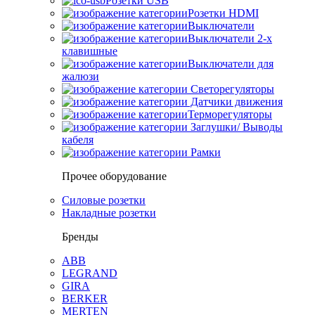
Розетки USB
Розетки HDMI
Выключатели
Выключатели 2-х
клавишные
Выключатели для
жалюзи
Светорегуляторы
Датчики движения
Терморегуляторы
Заглушки/ Выводы
кабеля
Рамки
Прочее оборудование
Силовые розетки
Накладные розетки
Бренды
ABB
LEGRAND
GIRA
BERKER
MERTEN