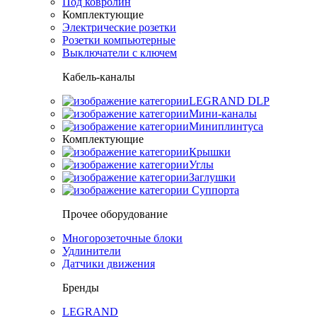
Под ковролин
Комплектующие
Электрические розетки
Розетки компьютерные
Выключатели с ключем
Кабель-каналы
LEGRAND DLP
Мини-каналы
Миниплинтуса
Комплектующие
Крышки
Углы
Заглушки
Суппорта
Прочее оборудование
Многорозеточные блоки
Удлинители
Датчики движения
Бренды
LEGRAND