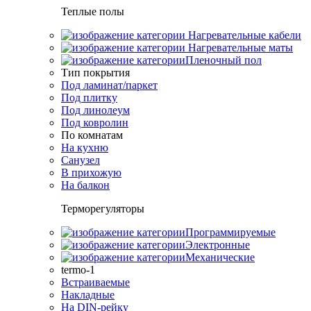
Теплые полы
Нагревательные кабели
Нагревательные маты
Пленочный пол
Тип покрытия
Под ламинат/паркет
Под плитку
Под линолеум
Под ковролин
По комнатам
На кухню
Санузел
В прихожую
На балкон
Терморегуляторы
Программируемые
Электронные
Механические
termo-1
Встраиваемые
Накладные
На DIN-рейку