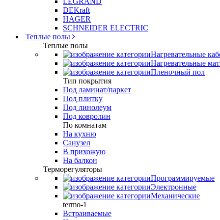
LEGRAND
DEKraft
HAGER
SCHNEIDER ELECTRIC
Теплые полы
Теплые полы
Нагревательные каб
Нагревательные ма
Пленочный пол
Тип покрытия
Под ламинат/паркет
Под плитку
Под линолеум
Под ковролин
По комнатам
На кухню
Санузел
В прихожую
На балкон
Терморегуляторы
Программируемые
Электронные
Механические
termo-1
Встраиваемые