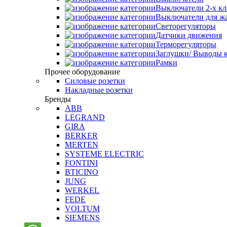
Выключатели 2-х к
Выключатели для ж
Светорегуляторы
Датчики движения
Терморегуляторы
Заглушки/ Выводы к
Рамки
Прочее оборудование
Силовые розетки
Накладные розетки
Бренды
ABB
LEGRAND
GIRA
BERKER
MERTEN
SYSTEME ELECTRIC
FONTINI
BTICINO
JUNG
WERKEL
FEDE
VOLTUM
SIEMENS