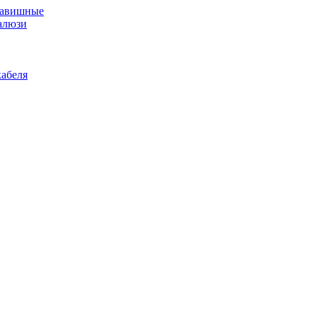
лавишные
алюзи
абеля