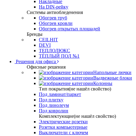
Накладные
На DIN-рейку
Системы антиобледенения
Обогрев труб
Обогрев кровли
Обогрев открытых площадей
Бренды
CEILHIT
DEVI
ТЕПЛОЛЮКС
ТЁПЛЫЙ ПОЛ №1
Решения для офиса
Офисные решения
Напольные лючки
Выдвежные блоки
Колонны
Тип покрытия(не нашёл свойство)
Под ламинат/паркет
Под плитку
Под линолеум
Под ковролин
Комплектующие(не нашёл свойство)
Электрические розетки
Розетки компьютерные
Выключатели с ключем