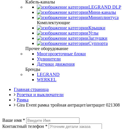
Кабель-каналы
LEGRAND DLP
Мини-каналы
Миниплинтуса
Комплектующие
Крышки
Углы
Заглушки
Суппорта
Прочее оборудование
Многорозеточные блоки
Удлинители
Датчики движения
Бренды
LEGRAND
WERKEL
Главная страница
Розетки и выключатели
Рамка
Gira Event рамка тройная антрацит/антрацит 021308
Ваше имя
*
Контактный телефон
*