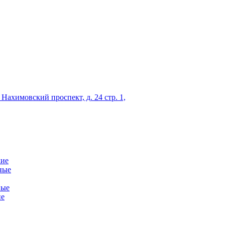
 Нахимовский проспект, д. 24 стр. 1,
кие
ные
ные
ие