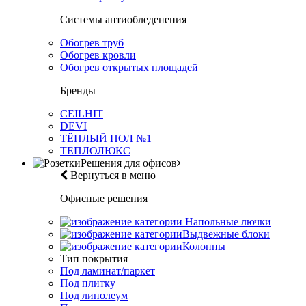
Системы антиобледенения
Обогрев труб
Обогрев кровли
Обогрев открытых площадей
Бренды
CEILHIT
DEVI
ТЁПЛЫЙ ПОЛ №1
ТЕПЛОЛЮКС
Решения для офисов
Вернуться в меню
Офисные решения
Напольные лючки
Выдвежные блоки
Колонны
Тип покрытия
Под ламинат/паркет
Под плитку
Под линолеум