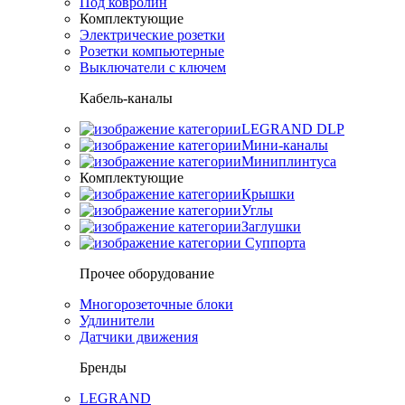
Под ковролин
Комплектующие
Электрические розетки
Розетки компьютерные
Выключатели с ключем
Кабель-каналы
LEGRAND DLP
Мини-каналы
Миниплинтуса
Комплектующие
Крышки
Углы
Заглушки
Суппорта
Прочее оборудование
Многорозеточные блоки
Удлинители
Датчики движения
Бренды
LEGRAND