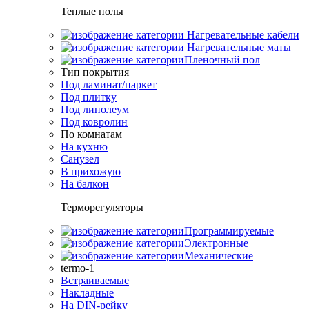
Теплые полы
Нагревательные кабели
Нагревательные маты
Пленочный пол
Тип покрытия
Под ламинат/паркет
Под плитку
Под линолеум
Под ковролин
По комнатам
На кухню
Санузел
В прихожую
На балкон
Терморегуляторы
Программируемые
Электронные
Механические
termo-1
Встраиваемые
Накладные
На DIN-рейку