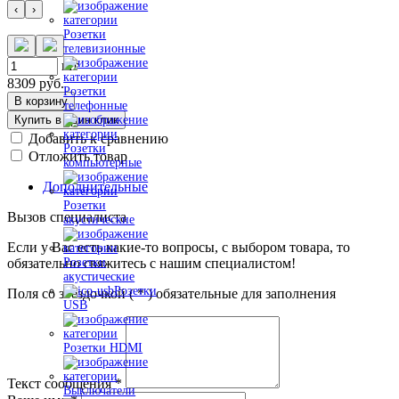
‹
›
Розетки
телевизионные
шт
8309
руб.
Розетки
В корзину
телефонные
Купить в один клик
Добавить к сравнению
Розетки
Отложить товар
компьютерные
Дополнительные
Розетки
Вызов специалиста
акустические
Если у Вас есть какие-то вопросы, с выбором товара, то
обязательно свяжитесь с нашим специалистом!
Розетки
акустические
Розетки
Поля со звездочкой (
*
) обязательные для заполнения
USB
Розетки HDMI
Текст сообщения
*
Выключатели