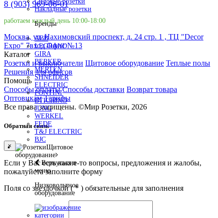
Силовые розетки
8 (903) 969-06-01
Накладные розетки
работаем каждый день 10:00-18:00
Бренды
Москва, ул. Нахимовский проспект, д. 24 стр. 1 , ТЦ "Decor
ABB
Expo" 7вход Офис №13
LEGRAND
Каталог
GIRA
BERKER
Розетки и выключатели
Щитовое оборудование
Теплые полы
MERTEN
Решения для офисов
SHNEIDER
Помощь
ELECTRIC
Способы оплаты
Способы доставки
Возврат товара
FONTINI
Оптовикам
Тарифы
BTICHINO
Все права защищены.
©
Мир Розетки,
2026
JUNG
WERKEL
FEDE
Обратная связь
T&J ELECTRIC
BJC
×
Щитовое
оборудование
Если у Вас есть какие-то вопросы, предложения и жалобы,
Вернуться в
меню
пожалуйста заполните форму
Низковольтное
Поля со звездочкой (
*
) обязательные для заполнения
оборудование