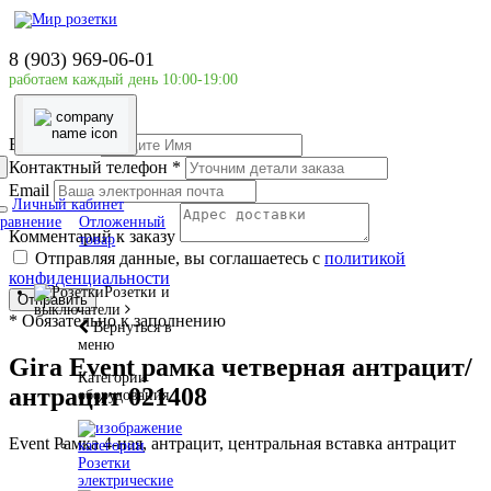
Главная страница
Розетки и выключатели
8 (903) 969-06-01
Рамка
работаем каждый день 10:00-19:00
Gira Event рамка четверная антрацит/антрацит 021408
Ваше имя
*
Контактный телефон
*
Email
Личный кабинет
равнение
Отложенный
Комментарий к заказу
товар
Отправляя данные, вы соглашаетесь с
политикой
конфиденциальности
Розетки и
Отправить
выключатели
*
Обязательно к заполнению
Вернуться в
меню
Gira Event рамка четверная антрацит/
Категории
антрацит 021408
оборудования
Event Рамка 4-ная, антрацит, центральная вставка антрацит
Розетки
электрические