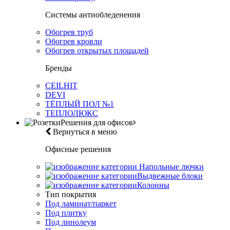
Системы антиобледенения
Обогрев труб
Обогрев кровли
Обогрев открытых площадей
Бренды
CEILHIT
DEVI
ТЁПЛЫЙ ПОЛ №1
ТЕПЛОЛЮКС
Решения для офисов
Вернуться в меню
Офисные решения
Напольные лючки
Выдвежные блоки
Колонны
Тип покрытия
Под ламинат/паркет
Под плитку
Под линолеум