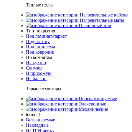
Теплые полы
Нагревательные кабели
Нагревательные маты
Пленочный пол
Тип покрытия
Под ламинат/паркет
Под плитку
Под линолеум
Под ковролин
По комнатам
На кухню
Санузел
В прихожую
На балкон
Терморегуляторы
Программируемые
Электронные
Механические
termo-1
Встраиваемые
Накладные
На DIN-рейку