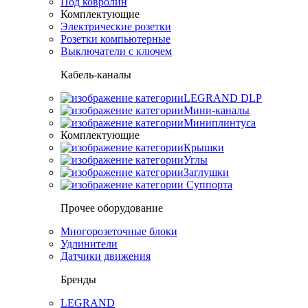
Под ковролин
Комплектующие
Электрические розетки
Розетки компьютерные
Выключатели с ключем
Кабель-каналы
LEGRAND DLP
Мини-каналы
Миниплинтуса
Комплектующие
Крышки
Углы
Заглушки
Суппорта
Прочее оборудование
Многорозеточные блоки
Удлинители
Датчики движения
Бренды
LEGRAND