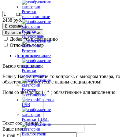
Розетки
шт
телевизионные
2438
руб.
В корзину
Розетки
Купить в один клик
телефонные
Добавить к сравнению
Отложить товар
Розетки
Дополнительные
компьютерные
Вызов специалиста
Розетки
акустические
Если у Вас есть какие-то вопросы, с выбором товара, то
обязательно свяжитесь с нашим специалистом!
Розетки
Поля со звездочкой (
*
) обязательные для заполнения
акустические
Розетки
USB
Розетки HDMI
Текст сообщения
*
Ваше имя
*
Выключатели
E-mail
*