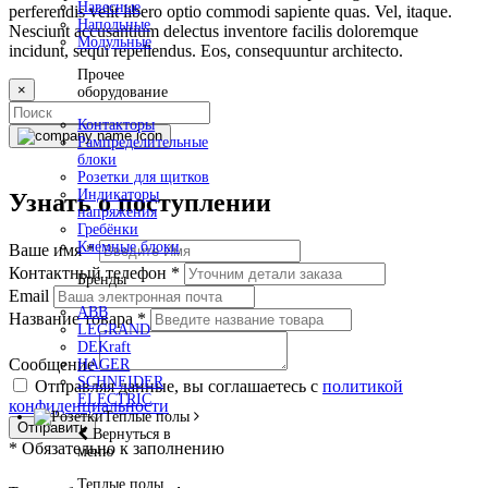
Навесные
perferendis velit libero optio commodi sapiente quas. Vel, itaque.
Напольные
Nesciunt accusantium delectus inventore facilis doloremque
Модульные
incidunt, sequi repellendus. Eos, consequuntur architecto.
Прочее
×
оборудование
Контакторы
Рампределительные
блоки
Розетки для щитков
Индикаторы
Узнать о поступлении
напряжения
Гребёнки
Клемные блоки
Ваше имя
*
Контактный телефон
*
Бренды
Email
ABB
Название товара
*
LEGRAND
DEKraft
Сообщение
HAGER
SCHNEIDER
Отправляя данные, вы соглашаетесь с
политикой
ELECTRIC
конфиденциальности
Теплые полы
Отправить
Вернуться в
*
Обязательно к заполнению
меню
Теплые полы