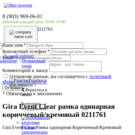
Главная страница
Розетки и выключатели
8 (903) 969-06-01
Рамка
работаем каждый день 10:00-19:00
Gira Event Clear рамка одинарная коричневый/
кремовый 0211761
Ваше имя
*
Контактный телефон
*
Личный кабинет
Email
равнение
Отложенный
товар
Комментарий к заказу
Отправляя данные, вы соглашаетесь с
политикой
Розетки и
конфиденциальности
выключатели
Отправить
Вернуться в
*
Обязательно к заполнению
меню
Категории
Gira Event Clear рамка одинарная
оборудования
коричневый/кремовый 0211761
Gira Event Clear Рамка одинарная Коричневый/Кремовый
Розетки
электрические