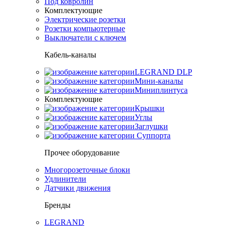
Под ковролин
Комплектующие
Электрические розетки
Розетки компьютерные
Выключатели с ключем
Кабель-каналы
LEGRAND DLP
Мини-каналы
Миниплинтуса
Комплектующие
Крышки
Углы
Заглушки
Суппорта
Прочее оборудование
Многорозеточные блоки
Удлинители
Датчики движения
Бренды
LEGRAND