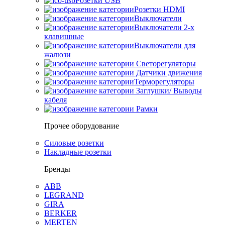
Розетки USB
Розетки HDMI
Выключатели
Выключатели 2-х
клавишные
Выключатели для
жалюзи
Светорегуляторы
Датчики движения
Терморегуляторы
Заглушки/ Выводы
кабеля
Рамки
Прочее оборудование
Силовые розетки
Накладные розетки
Бренды
ABB
LEGRAND
GIRA
BERKER
MERTEN