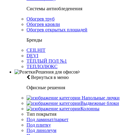
Системы антиобледенения
Обогрев труб
Обогрев кровли
Обогрев открытых площадей
Бренды
CEILHIT
DEVI
ТЁПЛЫЙ ПОЛ №1
ТЕПЛОЛЮКС
Решения для офисов
Вернуться в меню
Офисные решения
Напольные лючки
Выдвежные блоки
Колонны
Тип покрытия
Под ламинат/паркет
Под плитку
Под линолеум