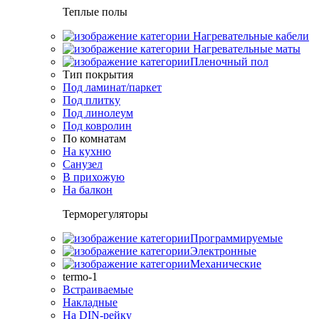
Теплые полы
Нагревательные кабели
Нагревательные маты
Пленочный пол
Тип покрытия
Под ламинат/паркет
Под плитку
Под линолеум
Под ковролин
По комнатам
На кухню
Санузел
В прихожую
На балкон
Терморегуляторы
Программируемые
Электронные
Механические
termo-1
Встраиваемые
Накладные
На DIN-рейку