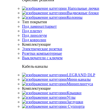
Напольные лючки
Выдвежные блоки
Колонны
Тип покрытия
Под ламинат/паркет
Под плитку
Под линолеум
Под ковролин
Комплектующие
Электрические розетки
Розетки компьютерные
Выключатели с ключем
Кабель-каналы
LEGRAND DLP
Мини-каналы
Миниплинтуса
Комплектующие
Крышки
Углы
Заглушки
Суппорта