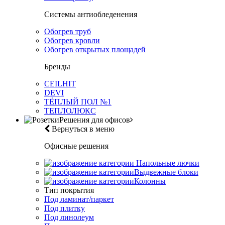
Системы антиобледенения
Обогрев труб
Обогрев кровли
Обогрев открытых площадей
Бренды
CEILHIT
DEVI
ТЁПЛЫЙ ПОЛ №1
ТЕПЛОЛЮКС
Решения для офисов
Вернуться в меню
Офисные решения
Напольные лючки
Выдвежные блоки
Колонны
Тип покрытия
Под ламинат/паркет
Под плитку
Под линолеум