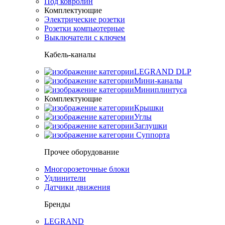
Под ковролин
Комплектующие
Электрические розетки
Розетки компьютерные
Выключатели с ключем
Кабель-каналы
LEGRAND DLP
Мини-каналы
Миниплинтуса
Комплектующие
Крышки
Углы
Заглушки
Суппорта
Прочее оборудование
Многорозеточные блоки
Удлинители
Датчики движения
Бренды
LEGRAND