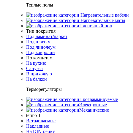
Теплые полы
Нагревательные кабели
Нагревательные маты
Пленочный пол
Тип покрытия
Под ламинат/паркет
Под плитку
Под линолеум
Под ковролин
По комнатам
На кухню
Санузел
В прихожую
На балкон
Терморегуляторы
Программируемые
Электронные
Механические
termo-1
Встраиваемые
Накладные
На DIN-рейку