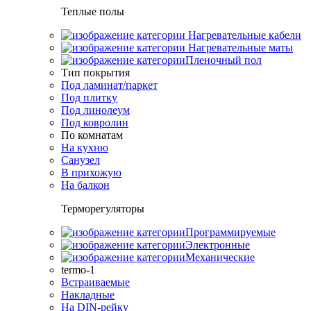
Теплые полы
Нагревательные кабели
Нагревательные маты
Пленочный пол
Тип покрытия
Под ламинат/паркет
Под плитку
Под линолеум
Под ковролин
По комнатам
На кухню
Санузел
В прихожую
На балкон
Терморегуляторы
Программируемые
Электронные
Механические
termo-1
Встраиваемые
Накладные
На DIN-рейку