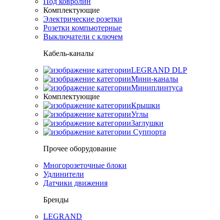
Под ковролин
Комплектующие
Электрические розетки
Розетки компьютерные
Выключатели с ключем
Кабель-каналы
LEGRAND DLP
Мини-каналы
Миниплинтуса
Комплектующие
Крышки
Углы
Заглушки
Суппорта
Прочее оборудование
Многорозеточные блоки
Удлинители
Датчики движения
Бренды
LEGRAND