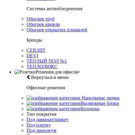
Системы антиобледенения
Обогрев труб
Обогрев кровли
Обогрев открытых площадей
Бренды
CEILHIT
DEVI
ТЁПЛЫЙ ПОЛ №1
ТЕПЛОЛЮКС
Решения для офисов
Вернуться в меню
Офисные решения
Напольные лючки
Выдвежные блоки
Колонны
Тип покрытия
Под ламинат/паркет
Под плитку
Под линолеум