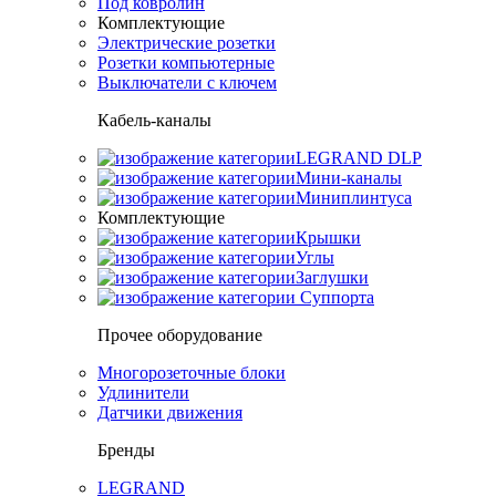
Под ковролин
Комплектующие
Электрические розетки
Розетки компьютерные
Выключатели с ключем
Кабель-каналы
LEGRAND DLP
Мини-каналы
Миниплинтуса
Комплектующие
Крышки
Углы
Заглушки
Суппорта
Прочее оборудование
Многорозеточные блоки
Удлинители
Датчики движения
Бренды
LEGRAND