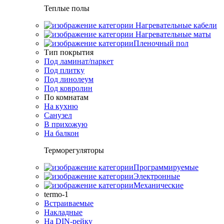
Теплые полы
Нагревательные кабели
Нагревательные маты
Пленочный пол
Тип покрытия
Под ламинат/паркет
Под плитку
Под линолеум
Под ковролин
По комнатам
На кухню
Санузел
В прихожую
На балкон
Терморегуляторы
Программируемые
Электронные
Механические
termo-1
Встраиваемые
Накладные
На DIN-рейку