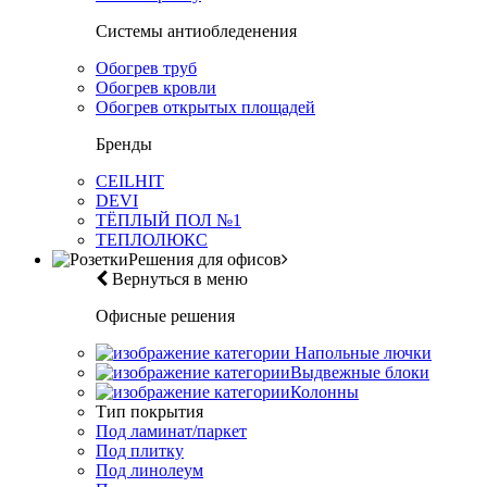
Системы антиобледенения
Обогрев труб
Обогрев кровли
Обогрев открытых площадей
Бренды
CEILHIT
DEVI
ТЁПЛЫЙ ПОЛ №1
ТЕПЛОЛЮКС
Решения для офисов
Вернуться в меню
Офисные решения
Напольные лючки
Выдвежные блоки
Колонны
Тип покрытия
Под ламинат/паркет
Под плитку
Под линолеум