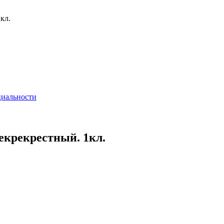
кл.
циальности
пекрекрестный. 1кл.