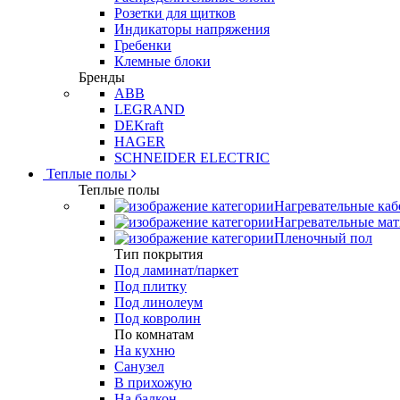
Розетки для щитков
Индикаторы напряжения
Гребенки
Клемные блоки
Бренды
ABB
LEGRAND
DEKraft
HAGER
SCHNEIDER ELECTRIC
Теплые полы
Теплые полы
Нагревательные каб
Нагревательные ма
Пленочный пол
Тип покрытия
Под ламинат/паркет
Под плитку
Под линолеум
Под ковролин
По комнатам
На кухню
Санузел
В прихожую
На балкон