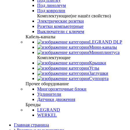
Под плитку
Под линолеум
Под ковролин
Комплектующие(не нашёл свойство)
Электрические розетки
Розетки компьютерные
Выключатели с ключем
Кабель-каналы
LEGRAND DLP
Мини-каналы
Миниплинтуса
Комплектующие
Крышки
Углы
Заглушки
Суппорта
Прочее оборудование
Многорозеточные блоки
Удлинители
Датчики движения
Бренды
LEGRAND
WERKEL
Главная страница