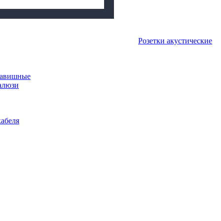
Розетки акустические
лавишные
алюзи
абеля