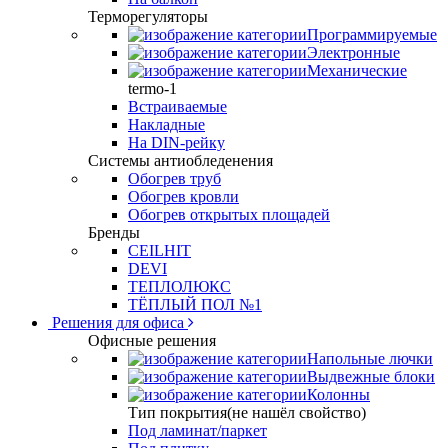
Терморегуляторы
Программируемые
Электронные
Механические
termo-1
Встраиваемые
Накладные
На DIN-рейку
Системы антиобледенения
Обогрев труб
Обогрев кровли
Обогрев открытых площадей
Бренды
CEILHIT
DEVI
ТЕПЛОЛЮКС
ТЁПЛЫЙ ПОЛ №1
Решения для офиса
Офисные решения
Напольные лючки
Выдвежные блоки
Колонны
Тип покрытия(не нашёл свойство)
Под ламинат/паркет