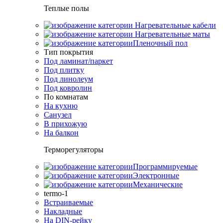
Теплые полы
Нагревательные кабели
Нагревательные маты
Пленочный пол
Тип покрытия
Под ламинат/паркет
Под плитку
Под линолеум
Под ковролин
По комнатам
На кухню
Санузел
В прихожую
На балкон
Терморегуляторы
Программируемые
Электронные
Механические
termo-1
Встраиваемые
Накладные
На DIN-рейку