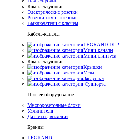
Под ковролин
Комплектующие
Электрические розетки
Розетки компьютерные
Выключатели с ключем
Кабель-каналы
LEGRAND DLP
Мини-каналы
Миниплинтуса
Комплектующие
Крышки
Углы
Заглушки
Суппорта
Прочее оборудование
Многорозеточные блоки
Удлинители
Датчики движения
Бренды
LEGRAND