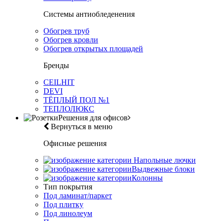
Системы антиобледенения
Обогрев труб
Обогрев кровли
Обогрев открытых площадей
Бренды
CEILHIT
DEVI
ТЁПЛЫЙ ПОЛ №1
ТЕПЛОЛЮКС
Решения для офисов
Вернуться в меню
Офисные решения
Напольные лючки
Выдвежные блоки
Колонны
Тип покрытия
Под ламинат/паркет
Под плитку
Под линолеум