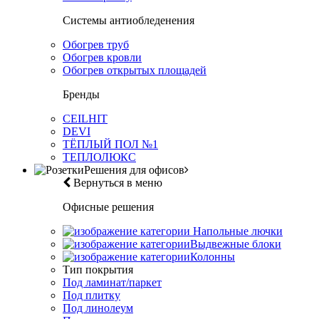
Системы антиобледенения
Обогрев труб
Обогрев кровли
Обогрев открытых площадей
Бренды
CEILHIT
DEVI
ТЁПЛЫЙ ПОЛ №1
ТЕПЛОЛЮКС
Решения для офисов
Вернуться в меню
Офисные решения
Напольные лючки
Выдвежные блоки
Колонны
Тип покрытия
Под ламинат/паркет
Под плитку
Под линолеум