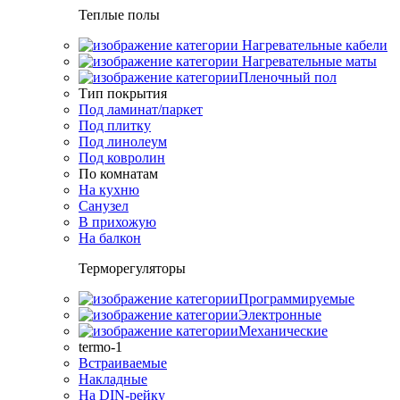
Теплые полы
Нагревательные кабели
Нагревательные маты
Пленочный пол
Тип покрытия
Под ламинат/паркет
Под плитку
Под линолеум
Под ковролин
По комнатам
На кухню
Санузел
В прихожую
На балкон
Терморегуляторы
Программируемые
Электронные
Механические
termo-1
Встраиваемые
Накладные
На DIN-рейку