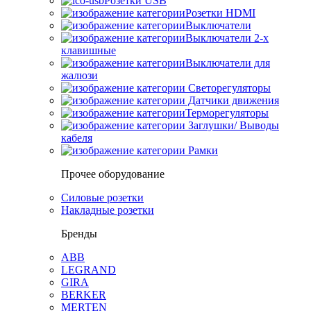
Розетки USB
Розетки HDMI
Выключатели
Выключатели 2-х
клавишные
Выключатели для
жалюзи
Светорегуляторы
Датчики движения
Терморегуляторы
Заглушки/ Выводы
кабеля
Рамки
Прочее оборудование
Силовые розетки
Накладные розетки
Бренды
ABB
LEGRAND
GIRA
BERKER
MERTEN