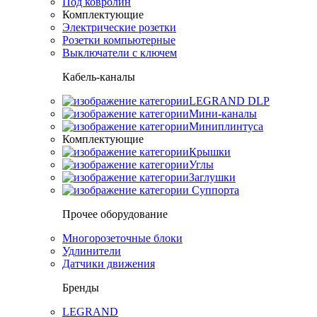
Под ковролин
Комплектующие
Электрические розетки
Розетки компьютерные
Выключатели с ключем
Кабель-каналы
LEGRAND DLP
Мини-каналы
Миниплинтуса
Комплектующие
Крышки
Углы
Заглушки
Суппорта
Прочее оборудование
Многорозеточные блоки
Удлинители
Датчики движения
Бренды
LEGRAND