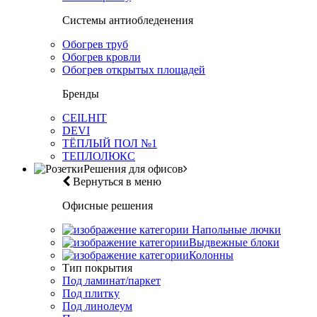
Системы антиобледенения
Обогрев труб
Обогрев кровли
Обогрев открытых площадей
Бренды
CEILHIT
DEVI
ТЁПЛЫЙ ПОЛ №1
ТЕПЛОЛЮКС
Решения для офисов
Вернуться в меню
Офисные решения
Напольные лючки
Выдвежные блоки
Колонны
Тип покрытия
Под ламинат/паркет
Под плитку
Под линолеум