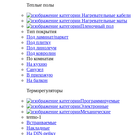
Теплые полы
Нагревательные кабели
Нагревательные маты
Пленочный пол
Тип покрытия
Под ламинат/паркет
Под плитку
Под линолеум
Под ковролин
По комнатам
На кухню
Санузел
В прихожую
На балкон
Терморегуляторы
Программируемые
Электронные
Механические
termo-1
Встраиваемые
Накладные
На DIN-рейку