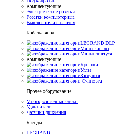
Под ковролин
Комплектующие
Электрические розетки
Розетки компьютерные
Выключатели с ключем
Кабель-каналы
LEGRAND DLP
Мини-каналы
Миниплинтуса
Комплектующие
Крышки
Углы
Заглушки
Суппорта
Прочее оборудование
Многорозеточные блоки
Удлинители
Датчики движения
Бренды
LEGRAND