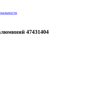
циальности
 алюминий 47431404