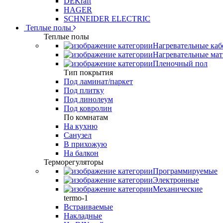
DEKraft
HAGER
SCHNEIDER ELECTRIC
Теплые полы
Теплые полы
Нагревательные каб
Нагревательные ма
Пленочный пол
Тип покрытия
Под ламинат/паркет
Под плитку
Под линолеум
Под ковролин
По комнатам
На кухню
Санузел
В прихожую
На балкон
Терморегуляторы
Программируемые
Электронные
Механические
termo-1
Встраиваемые
Накладные