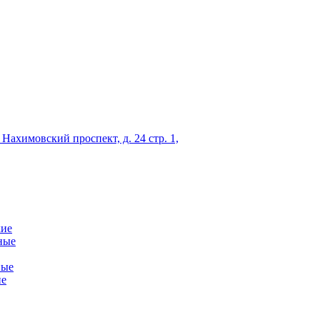
 Нахимовский проспект, д. 24 стр. 1,
кие
ные
ные
ие