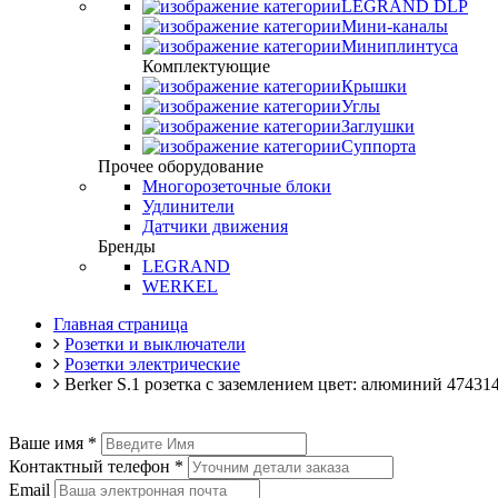
LEGRAND DLP
Мини-каналы
Миниплинтуса
Комплектующие
Крышки
Углы
Заглушки
Суппорта
Прочее оборудование
Многорозеточные блоки
Удлинители
Датчики движения
Бренды
LEGRAND
WERKEL
Главная страница
Розетки и выключатели
Розетки электрические
Berker S.1 розетка с заземлением цвет: алюминий 47431
Ваше имя
*
Контактный телефон
*
Email