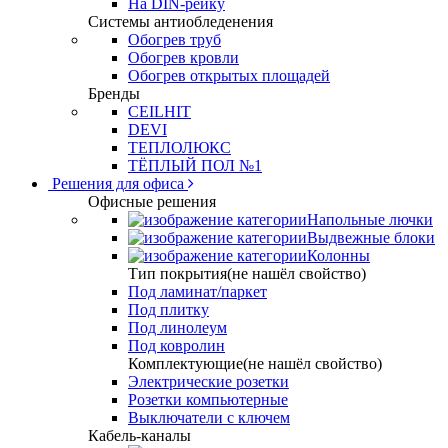
На DIN-рейку
Системы антиобледенения
Обогрев труб
Обогрев кровли
Обогрев открытых площадей
Бренды
CEILHIT
DEVI
ТЕПЛОЛЮКС
ТЁПЛЫЙ ПОЛ №1
Решения для офиса
Офисные решения
Напольные лючки
Выдвежные блоки
Колонны
Тип покрытия(не нашёл свойство)
Под ламинат/паркет
Под плитку
Под линолеум
Под ковролин
Комплектующие(не нашёл свойство)
Электрические розетки
Розетки компьютерные
Выключатели с ключем
Кабель-каналы