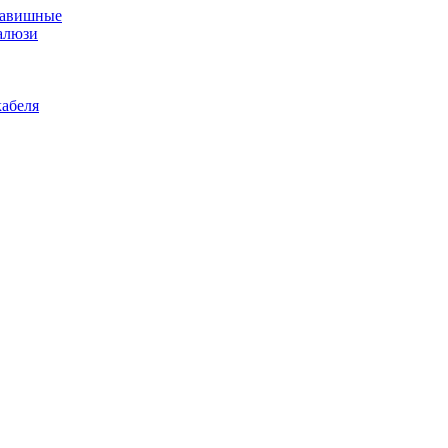
лавишные
алюзи
абеля