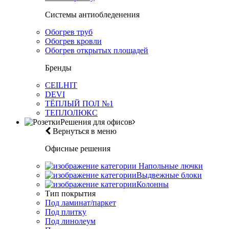
Системы антиобледенения
Обогрев труб
Обогрев кровли
Обогрев открытых площадей
Бренды
CEILHIT
DEVI
ТЁПЛЫЙ ПОЛ №1
ТЕПЛОЛЮКС
Решения для офисов
Вернуться в меню
Офисные решения
Напольные лючки
Выдвежные блоки
Колонны
Тип покрытия
Под ламинат/паркет
Под плитку
Под линолеум