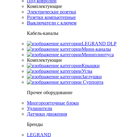
Под ковролин
Комплектующие
Электрические розетки
Розетки компьютерные
Выключатели с ключем
Кабель-каналы
LEGRAND DLP
Мини-каналы
Миниплинтуса
Комплектующие
Крышки
Углы
Заглушки
Суппорта
Прочее оборудование
Многорозеточные блоки
Удлинители
Датчики движения
Бренды
LEGRAND