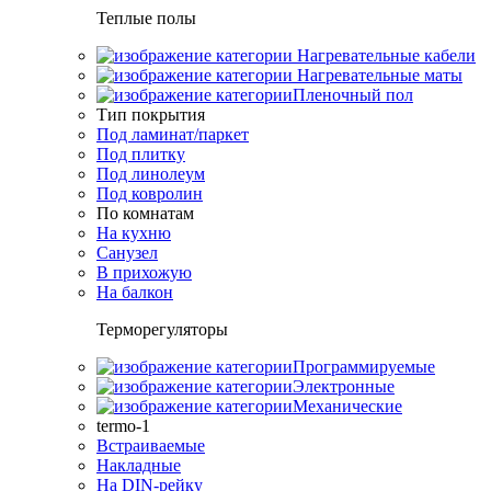
Теплые полы
Нагревательные кабели
Нагревательные маты
Пленочный пол
Тип покрытия
Под ламинат/паркет
Под плитку
Под линолеум
Под ковролин
По комнатам
На кухню
Санузел
В прихожую
На балкон
Терморегуляторы
Программируемые
Электронные
Механические
termo-1
Встраиваемые
Накладные
На DIN-рейку