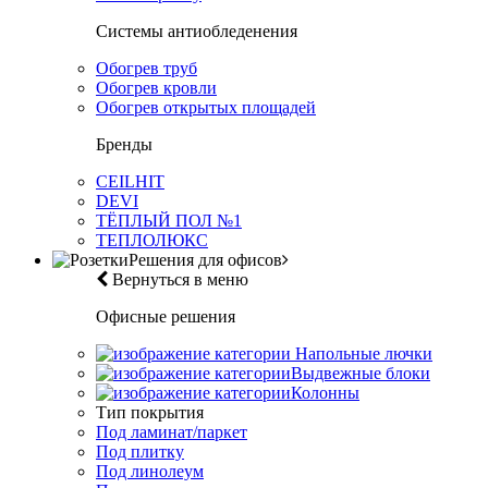
Системы антиобледенения
Обогрев труб
Обогрев кровли
Обогрев открытых площадей
Бренды
CEILHIT
DEVI
ТЁПЛЫЙ ПОЛ №1
ТЕПЛОЛЮКС
Решения для офисов
Вернуться в меню
Офисные решения
Напольные лючки
Выдвежные блоки
Колонны
Тип покрытия
Под ламинат/паркет
Под плитку
Под линолеум