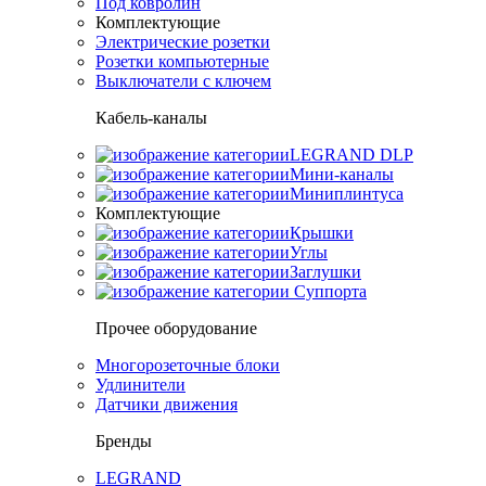
Под ковролин
Комплектующие
Электрические розетки
Розетки компьютерные
Выключатели с ключем
Кабель-каналы
LEGRAND DLP
Мини-каналы
Миниплинтуса
Комплектующие
Крышки
Углы
Заглушки
Суппорта
Прочее оборудование
Многорозеточные блоки
Удлинители
Датчики движения
Бренды
LEGRAND