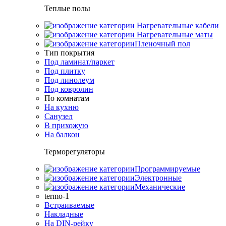
Теплые полы
Нагревательные кабели
Нагревательные маты
Пленочный пол
Тип покрытия
Под ламинат/паркет
Под плитку
Под линолеум
Под ковролин
По комнатам
На кухню
Санузел
В прихожую
На балкон
Терморегуляторы
Программируемые
Электронные
Механические
termo-1
Встраиваемые
Накладные
На DIN-рейку