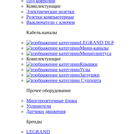
Под ковролин
Комплектующие
Электрические розетки
Розетки компьютерные
Выключатели с ключем
Кабель-каналы
LEGRAND DLP
Мини-каналы
Миниплинтуса
Комплектующие
Крышки
Углы
Заглушки
Суппорта
Прочее оборудование
Многорозеточные блоки
Удлинители
Датчики движения
Бренды
LEGRAND