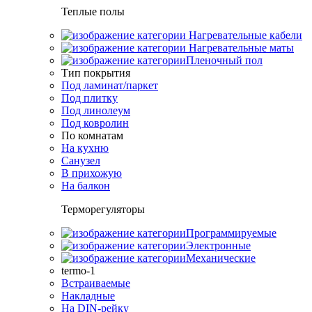
Теплые полы
Нагревательные кабели
Нагревательные маты
Пленочный пол
Тип покрытия
Под ламинат/паркет
Под плитку
Под линолеум
Под ковролин
По комнатам
На кухню
Санузел
В прихожую
На балкон
Терморегуляторы
Программируемые
Электронные
Механические
termo-1
Встраиваемые
Накладные
На DIN-рейку