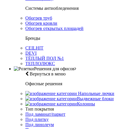
Системы антиобледенения
Обогрев труб
Обогрев кровли
Обогрев открытых площадей
Бренды
CEILHIT
DEVI
ТЁПЛЫЙ ПОЛ №1
ТЕПЛОЛЮКС
Решения для офисов
Вернуться в меню
Офисные решения
Напольные лючки
Выдвежные блоки
Колонны
Тип покрытия
Под ламинат/паркет
Под плитку
Под линолеум