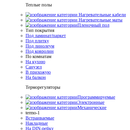
Теплые полы
Нагревательные кабели
Нагревательные маты
Пленочный пол
Тип покрытия
Под ламинат/паркет
Под плитку
Под линолеум
Под ковролин
По комнатам
На кухню
Санузел
В прихожую
На балкон
Терморегуляторы
Программируемые
Электронные
Механические
termo-1
Встраиваемые
Накладные
На DIN-рейку