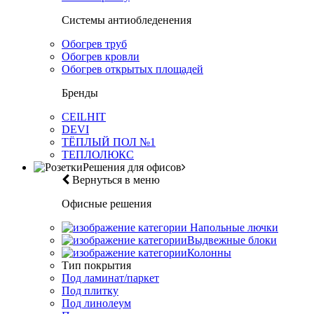
Системы антиобледенения
Обогрев труб
Обогрев кровли
Обогрев открытых площадей
Бренды
CEILHIT
DEVI
ТЁПЛЫЙ ПОЛ №1
ТЕПЛОЛЮКС
Решения для офисов
Вернуться в меню
Офисные решения
Напольные лючки
Выдвежные блоки
Колонны
Тип покрытия
Под ламинат/паркет
Под плитку
Под линолеум