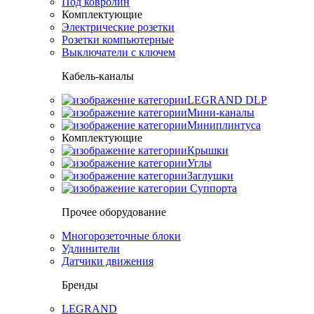
Под ковролин
Комплектующие
Электрические розетки
Розетки компьютерные
Выключатели с ключем
Кабель-каналы
LEGRAND DLP
Мини-каналы
Миниплинтуса
Комплектующие
Крышки
Углы
Заглушки
Суппорта
Прочее оборудование
Многорозеточные блоки
Удлинители
Датчики движения
Бренды
LEGRAND