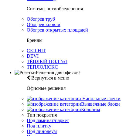
Системы антиобледенения
Обогрев труб
Обогрев кровли
Обогрев открытых площадей
Бренды
CEILHIT
DEVI
ТЁПЛЫЙ ПОЛ №1
ТЕПЛОЛЮКС
Решения для офисов
Вернуться в меню
Офисные решения
Напольные лючки
Выдвежные блоки
Колонны
Тип покрытия
Под ламинат/паркет
Под плитку
Под линолеум