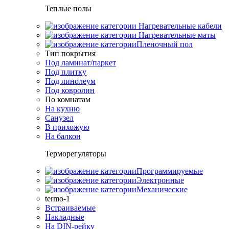
Теплые полы
Нагревательные кабели
Нагревательные маты
Пленочный пол
Тип покрытия
Под ламинат/паркет
Под плитку
Под линолеум
Под ковролин
По комнатам
На кухню
Санузел
В прихожую
На балкон
Терморегуляторы
Программируемые
Электронные
Механические
termo-1
Встраиваемые
Накладные
На DIN-рейку