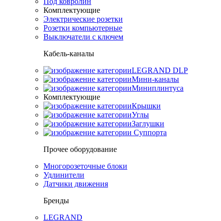
Под ковролин
Комплектующие
Электрические розетки
Розетки компьютерные
Выключатели с ключем
Кабель-каналы
LEGRAND DLP
Мини-каналы
Миниплинтуса
Комплектующие
Крышки
Углы
Заглушки
Суппорта
Прочее оборудование
Многорозеточные блоки
Удлинители
Датчики движения
Бренды
LEGRAND