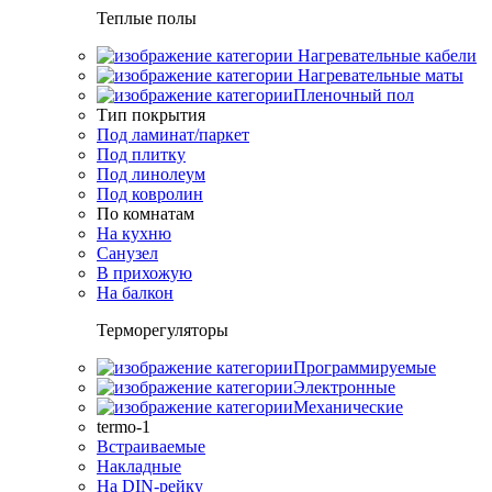
Теплые полы
Нагревательные кабели
Нагревательные маты
Пленочный пол
Тип покрытия
Под ламинат/паркет
Под плитку
Под линолеум
Под ковролин
По комнатам
На кухню
Санузел
В прихожую
На балкон
Терморегуляторы
Программируемые
Электронные
Механические
termo-1
Встраиваемые
Накладные
На DIN-рейку