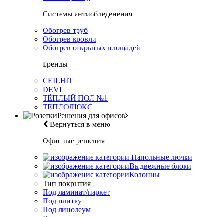
Системы антиобледенения
Обогрев труб
Обогрев кровли
Обогрев открытых площадей
Бренды
CEILHIT
DEVI
ТЁПЛЫЙ ПОЛ №1
ТЕПЛОЛЮКС
Решения для офисов
Вернуться в меню
Офисные решения
Напольные лючки
Выдвежные блоки
Колонны
Тип покрытия
Под ламинат/паркет
Под плитку
Под линолеум