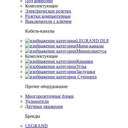
Под ковролин
Комплектующие
Электрические розетки
Розетки компьютерные
Выключатели с ключем
Кабель-каналы
LEGRAND DLP
Мини-каналы
Миниплинтуса
Комплектующие
Крышки
Углы
Заглушки
Суппорта
Прочее оборудование
Многорозеточные блоки
Удлинители
Датчики движения
Бренды
LEGRAND