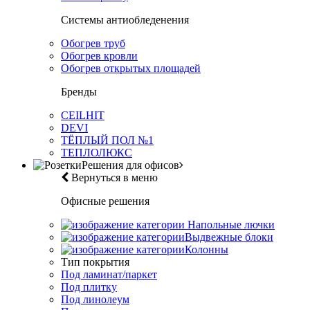
Системы антиобледенения
Обогрев труб
Обогрев кровли
Обогрев открытых площадей
Бренды
CEILHIT
DEVI
ТЁПЛЫЙ ПОЛ №1
ТЕПЛОЛЮКС
Решения для офисов
Вернуться в меню
Офисные решения
Напольные лючки
Выдвежные блоки
Колонны
Тип покрытия
Под ламинат/паркет
Под плитку
Под линолеум