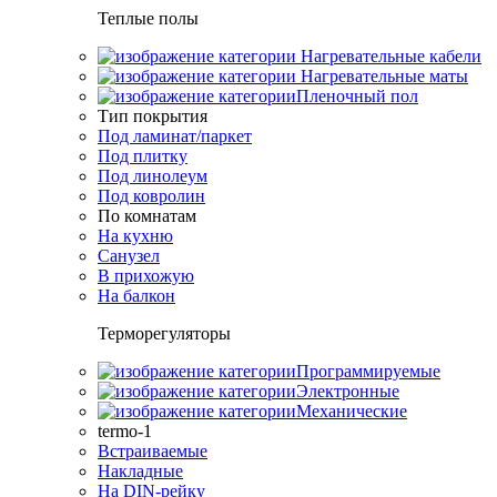
Теплые полы
Нагревательные кабели
Нагревательные маты
Пленочный пол
Тип покрытия
Под ламинат/паркет
Под плитку
Под линолеум
Под ковролин
По комнатам
На кухню
Санузел
В прихожую
На балкон
Терморегуляторы
Программируемые
Электронные
Механические
termo-1
Встраиваемые
Накладные
На DIN-рейку