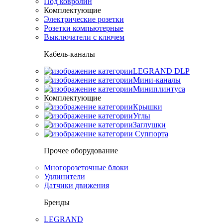
Под ковролин
Комплектующие
Электрические розетки
Розетки компьютерные
Выключатели с ключем
Кабель-каналы
LEGRAND DLP
Мини-каналы
Миниплинтуса
Комплектующие
Крышки
Углы
Заглушки
Суппорта
Прочее оборудование
Многорозеточные блоки
Удлинители
Датчики движения
Бренды
LEGRAND