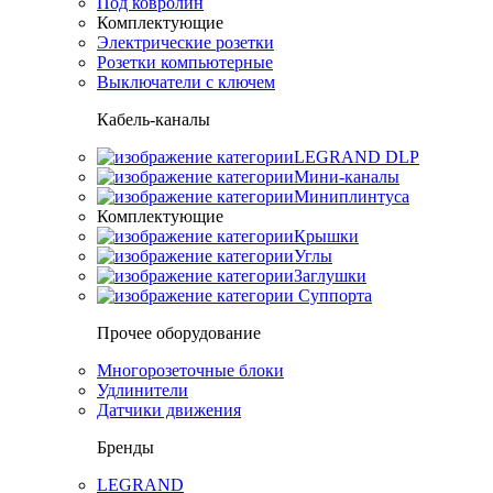
Под ковролин
Комплектующие
Электрические розетки
Розетки компьютерные
Выключатели с ключем
Кабель-каналы
LEGRAND DLP
Мини-каналы
Миниплинтуса
Комплектующие
Крышки
Углы
Заглушки
Суппорта
Прочее оборудование
Многорозеточные блоки
Удлинители
Датчики движения
Бренды
LEGRAND