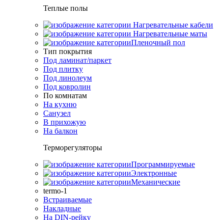
Теплые полы
Нагревательные кабели
Нагревательные маты
Пленочный пол
Тип покрытия
Под ламинат/паркет
Под плитку
Под линолеум
Под ковролин
По комнатам
На кухню
Санузел
В прихожую
На балкон
Терморегуляторы
Программируемые
Электронные
Механические
termo-1
Встраиваемые
Накладные
На DIN-рейку