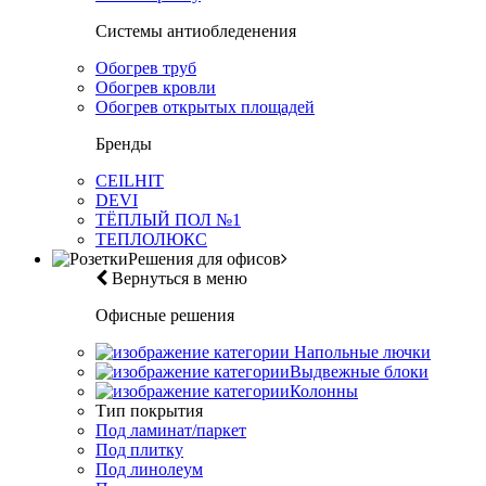
Системы антиобледенения
Обогрев труб
Обогрев кровли
Обогрев открытых площадей
Бренды
CEILHIT
DEVI
ТЁПЛЫЙ ПОЛ №1
ТЕПЛОЛЮКС
Решения для офисов
Вернуться в меню
Офисные решения
Напольные лючки
Выдвежные блоки
Колонны
Тип покрытия
Под ламинат/паркет
Под плитку
Под линолеум