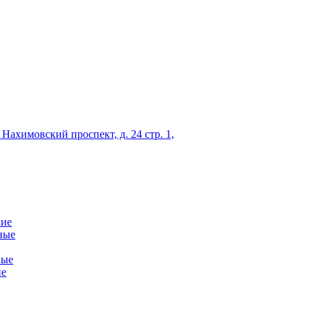
 Нахимовский проспект, д. 24 стр. 1,
кие
ные
ные
ие