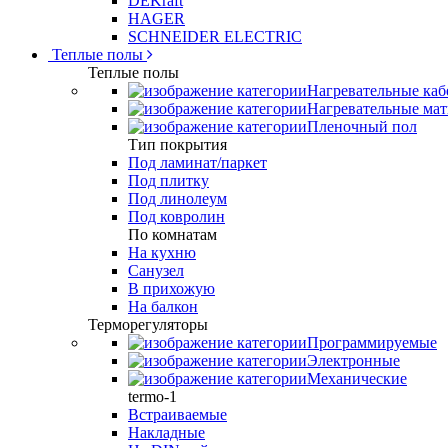
DEKraft
HAGER
SCHNEIDER ELECTRIC
Теплые полы
Теплые полы
Нагревательные каб
Нагревательные ма
Пленочный пол
Тип покрытия
Под ламинат/паркет
Под плитку
Под линолеум
Под ковролин
По комнатам
На кухню
Санузел
В прихожую
На балкон
Терморегуляторы
Программируемые
Электронные
Механические
termo-1
Встраиваемые
Накладные