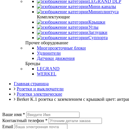
LEGRAND DLP
Мини-каналы
Миниплинтуса
Комплектующие
Крышки
Углы
Заглушки
Суппорта
Прочее оборудование
Многорозеточные блоки
Удлинители
Датчики движения
Бренды
LEGRAND
WERKEL
Главная страница
Розетки и выключатели
Розетки электрические
Berker K.1 розетка с заземлением с крышкой цвет: антр
Ваше имя
*
Контактный телефон
*
Email