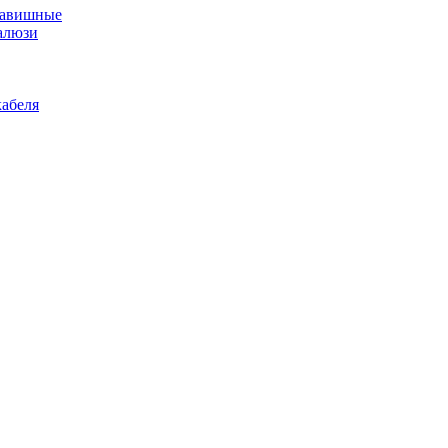
лавишные
алюзи
абеля