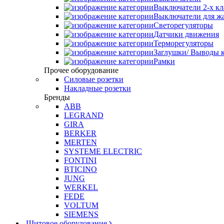
Выключатели 2-х к
Выключатели для ж
Светорегуляторы
Датчики движения
Терморегуляторы
Заглушки/ Выводы к
Рамки
Прочее оборудование
Силовые розетки
Накладные розетки
Бренды
ABB
LEGRAND
GIRA
BERKER
MERTEN
SYSTEME ELECTRIC
FONTINI
BTICINO
JUNG
WERKEL
FEDE
VOLTUM
SIEMENS
Щитовое оборудование