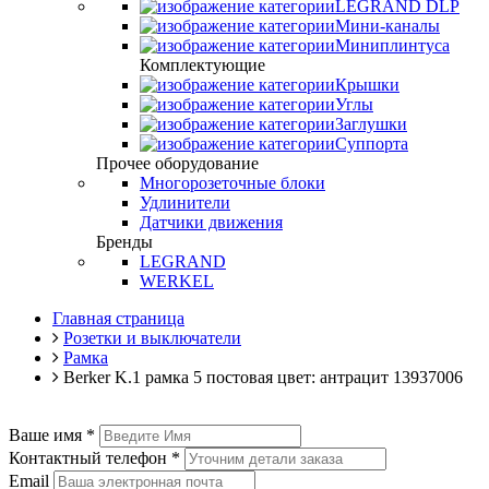
LEGRAND DLP
Мини-каналы
Миниплинтуса
Комплектующие
Крышки
Углы
Заглушки
Суппорта
Прочее оборудование
Многорозеточные блоки
Удлинители
Датчики движения
Бренды
LEGRAND
WERKEL
Главная страница
Розетки и выключатели
Рамка
Berker K.1 рамка 5 постовая цвет: антрацит 13937006
Ваше имя
*
Контактный телефон
*
Email