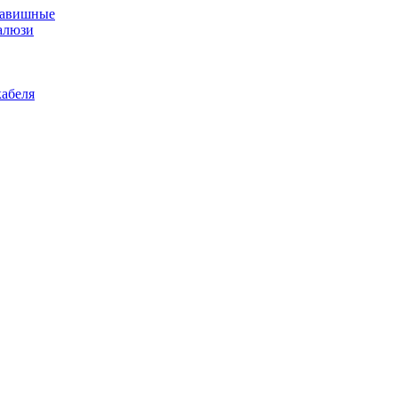
лавишные
алюзи
абеля