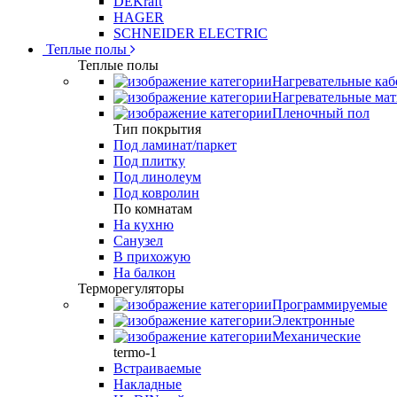
DEKraft
HAGER
SCHNEIDER ELECTRIC
Теплые полы
Теплые полы
Нагревательные каб
Нагревательные ма
Пленочный пол
Тип покрытия
Под ламинат/паркет
Под плитку
Под линолеум
Под ковролин
По комнатам
На кухню
Санузел
В прихожую
На балкон
Терморегуляторы
Программируемые
Электронные
Механические
termo-1
Встраиваемые
Накладные