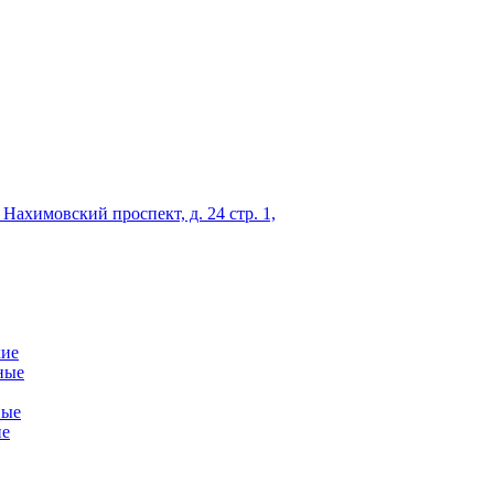
 Нахимовский проспект, д. 24 стр. 1,
кие
ные
ные
ие