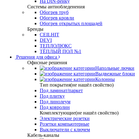
На DIN-рейку
Системы антиобледенения
Обогрев труб
Обогрев кровли
Обогрев открытых площадей
Бренды
CEILHIT
DEVI
ТЕПЛОЛЮКС
ТЁПЛЫЙ ПОЛ №1
Решения для офиса
Офисные решения
Напольные лючки
Выдвежные блоки
Колонны
Тип покрытия(не нашёл свойство)
Под ламинат/паркет
Под плитку
Под линолеум
Под ковролин
Комплектующие(не нашёл свойство)
Электрические розетки
Розетки компьютерные
Выключатели с ключем
Кабель-каналы