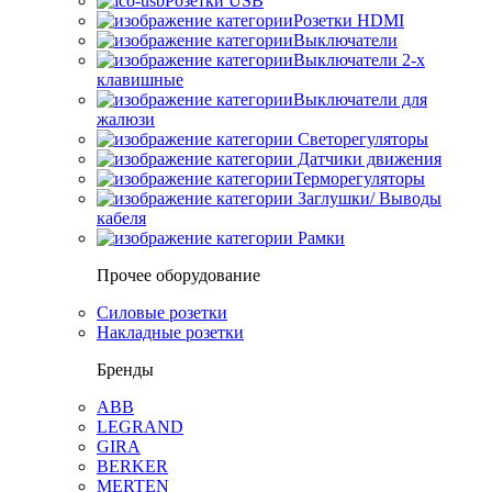
Розетки USB
Розетки HDMI
Выключатели
Выключатели 2-х
клавишные
Выключатели для
жалюзи
Светорегуляторы
Датчики движения
Терморегуляторы
Заглушки/ Выводы
кабеля
Рамки
Прочее оборудование
Силовые розетки
Накладные розетки
Бренды
ABB
LEGRAND
GIRA
BERKER
MERTEN