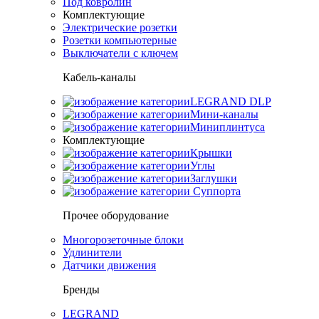
Под ковролин
Комплектующие
Электрические розетки
Розетки компьютерные
Выключатели с ключем
Кабель-каналы
LEGRAND DLP
Мини-каналы
Миниплинтуса
Комплектующие
Крышки
Углы
Заглушки
Суппорта
Прочее оборудование
Многорозеточные блоки
Удлинители
Датчики движения
Бренды
LEGRAND