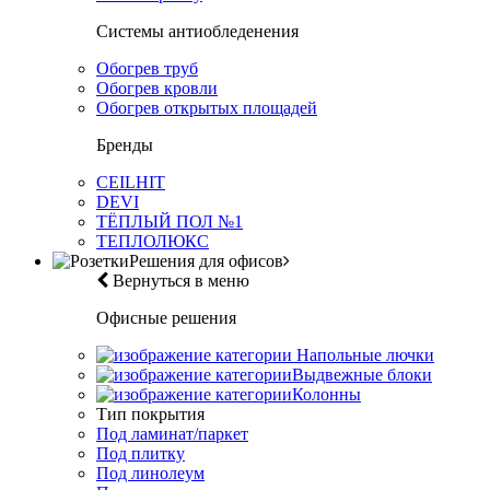
Системы антиобледенения
Обогрев труб
Обогрев кровли
Обогрев открытых площадей
Бренды
CEILHIT
DEVI
ТЁПЛЫЙ ПОЛ №1
ТЕПЛОЛЮКС
Решения для офисов
Вернуться в меню
Офисные решения
Напольные лючки
Выдвежные блоки
Колонны
Тип покрытия
Под ламинат/паркет
Под плитку
Под линолеум