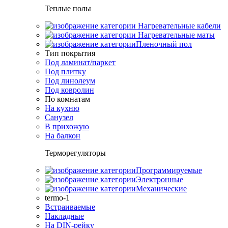
Теплые полы
Нагревательные кабели
Нагревательные маты
Пленочный пол
Тип покрытия
Под ламинат/паркет
Под плитку
Под линолеум
Под ковролин
По комнатам
На кухню
Санузел
В прихожую
На балкон
Терморегуляторы
Программируемые
Электронные
Механические
termo-1
Встраиваемые
Накладные
На DIN-рейку