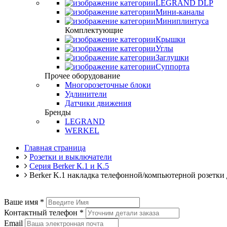
LEGRAND DLP
Мини-каналы
Миниплинтуса
Комплектующие
Крышки
Углы
Заглушки
Суппорта
Прочее оборудование
Многорозеточные блоки
Удлинители
Датчики движения
Бренды
LEGRAND
WERKEL
Главная страница
Розетки и выключатели
Серия Berker К.1 и K.5
Berker K.1 накладка телефонной/компьютерной розетки 
Ваше имя
*
Контактный телефон
*
Email