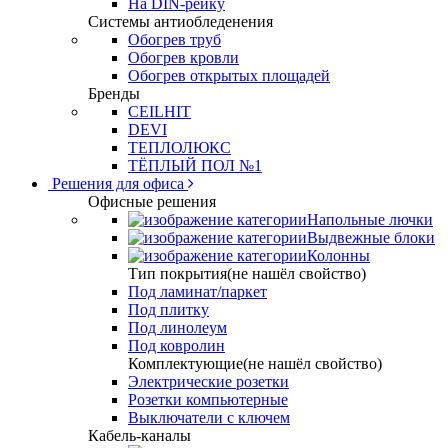
На DIN-рейку
Системы антиобледенения
Обогрев труб
Обогрев кровли
Обогрев открытых площадей
Бренды
CEILHIT
DEVI
ТЕПЛОЛЮКС
ТЁПЛЫЙ ПОЛ №1
Решения для офиса
Офисные решения
Напольные лючки
Выдвежные блоки
Колонны
Тип покрытия(не нашёл свойство)
Под ламинат/паркет
Под плитку
Под линолеум
Под ковролин
Комплектующие(не нашёл свойство)
Электрические розетки
Розетки компьютерные
Выключатели с ключем
Кабель-каналы