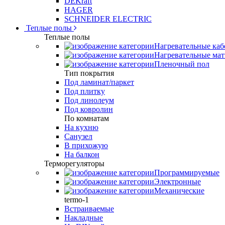
DEKraft
HAGER
SCHNEIDER ELECTRIC
Теплые полы
Теплые полы
Нагревательные каб
Нагревательные ма
Пленочный пол
Тип покрытия
Под ламинат/паркет
Под плитку
Под линолеум
Под ковролин
По комнатам
На кухню
Санузел
В прихожую
На балкон
Терморегуляторы
Программируемые
Электронные
Механические
termo-1
Встраиваемые
Накладные