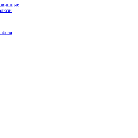
лавишные
алюзи
абеля