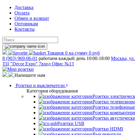
Доставка
Оплата
Обмен и возврат
Оптовикам
Контакты
Товаров
0
на сумму
0 руб
8 (903) 969-06-01
работаем каждый день 10:00-18:00
Москва, ул.
ТЦ "Decor Expo" 7вход Офис №13
Напишите нам
Розетки и выключатели
Категория оборудования
Розетки электричес
Розетки телевизион
Розетки телефонные
Розетки компьютер
Розетки акустическ
Розетки USB
Розетки HDMI
Выключатели