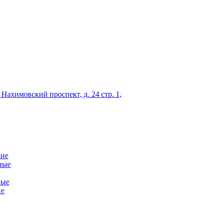
 Нахимовский проспект, д. 24 стр. 1,
кие
ные
ные
ие