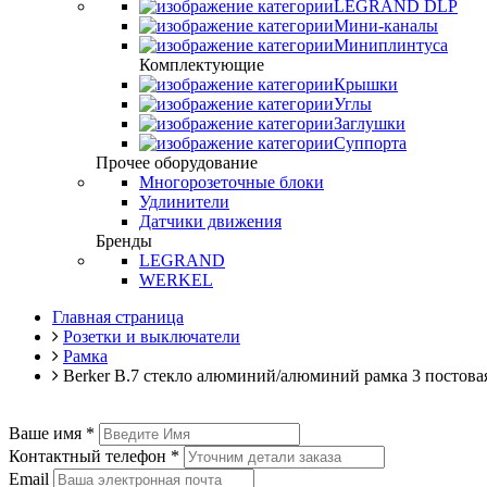
LEGRAND DLP
Мини-каналы
Миниплинтуса
Комплектующие
Крышки
Углы
Заглушки
Суппорта
Прочее оборудование
Многорозеточные блоки
Удлинители
Датчики движения
Бренды
LEGRAND
WERKEL
Главная страница
Розетки и выключатели
Рамка
Berker B.7 стекло алюминий/алюминий рамка 3 постова
Ваше имя
*
Контактный телефон
*
Email