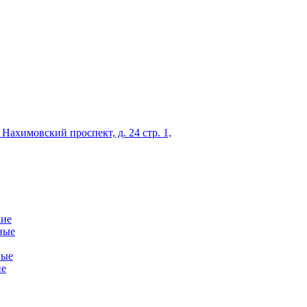
 Нахимовский проспект, д. 24 стр. 1,
кие
ные
ные
ие