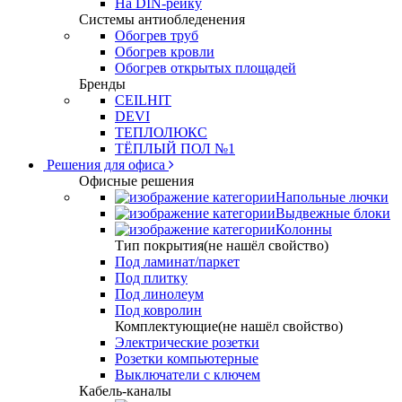
На DIN-рейку
Системы антиобледенения
Обогрев труб
Обогрев кровли
Обогрев открытых площадей
Бренды
CEILHIT
DEVI
ТЕПЛОЛЮКС
ТЁПЛЫЙ ПОЛ №1
Решения для офиса
Офисные решения
Напольные лючки
Выдвежные блоки
Колонны
Тип покрытия(не нашёл свойство)
Под ламинат/паркет
Под плитку
Под линолеум
Под ковролин
Комплектующие(не нашёл свойство)
Электрические розетки
Розетки компьютерные
Выключатели с ключем
Кабель-каналы