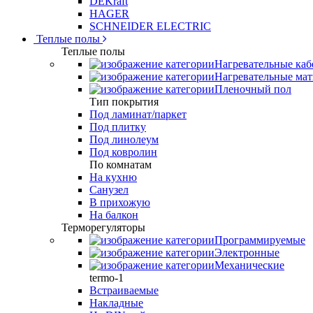
DEKraft
HAGER
SCHNEIDER ELECTRIC
Теплые полы
Теплые полы
Нагревательные каб
Нагревательные ма
Пленочный пол
Тип покрытия
Под ламинат/паркет
Под плитку
Под линолеум
Под ковролин
По комнатам
На кухню
Санузел
В прихожую
На балкон
Терморегуляторы
Программируемые
Электронные
Механические
termo-1
Встраиваемые
Накладные