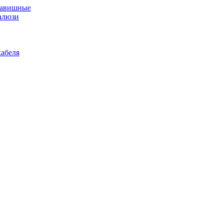
лавишные
алюзи
абеля