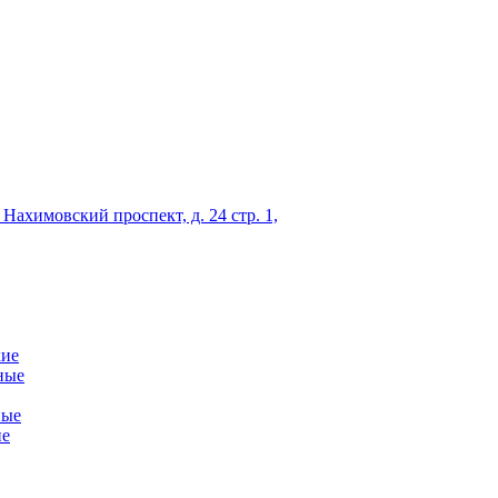
 Нахимовский проспект, д. 24 стр. 1,
кие
ные
ные
ие