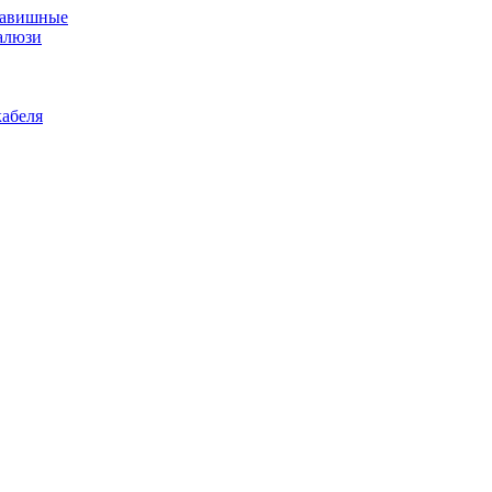
лавишные
алюзи
абеля