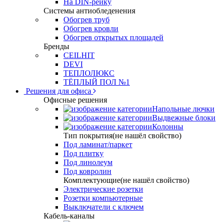
На DIN-рейку
Системы антиобледенения
Обогрев труб
Обогрев кровли
Обогрев открытых площадей
Бренды
CEILHIT
DEVI
ТЕПЛОЛЮКС
ТЁПЛЫЙ ПОЛ №1
Решения для офиса
Офисные решения
Напольные лючки
Выдвежные блоки
Колонны
Тип покрытия(не нашёл свойство)
Под ламинат/паркет
Под плитку
Под линолеум
Под ковролин
Комплектующие(не нашёл свойство)
Электрические розетки
Розетки компьютерные
Выключатели с ключем
Кабель-каналы