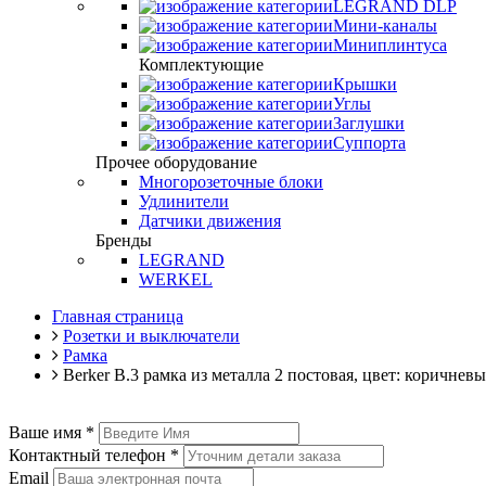
LEGRAND DLP
Мини-каналы
Миниплинтуса
Комплектующие
Крышки
Углы
Заглушки
Суппорта
Прочее оборудование
Многорозеточные блоки
Удлинители
Датчики движения
Бренды
LEGRAND
WERKEL
Главная страница
Розетки и выключатели
Рамка
Berker B.3 рамка из металла 2 постовая, цвет: коричнев
Ваше имя
*
Контактный телефон
*
Email