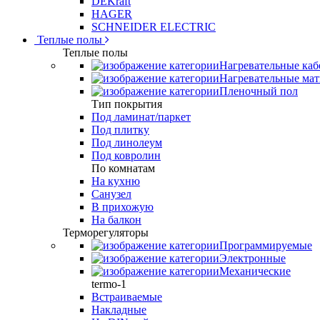
DEKraft
HAGER
SCHNEIDER ELECTRIC
Теплые полы
Теплые полы
Нагревательные каб
Нагревательные ма
Пленочный пол
Тип покрытия
Под ламинат/паркет
Под плитку
Под линолеум
Под ковролин
По комнатам
На кухню
Санузел
В прихожую
На балкон
Терморегуляторы
Программируемые
Электронные
Механические
termo-1
Встраиваемые
Накладные