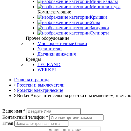
Мини-каналы
Миниплинтуса
Комплектующие
Крышки
Углы
Заглушки
Суппорта
Прочее оборудование
Многорозеточные блоки
Удлинители
Датчики движения
Бренды
LEGRAND
WERKEL
Главная страница
Розетки и выключатели
Розетки электрические
Berker Arsys штепсельная розетка с заземлением, цвет: 
Ваше имя
*
Контактный телефон
*
Email