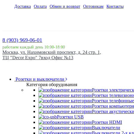
Доставка
Оплата
Обмен и возврат
Оптовикам
Контакты
8 (903) 969-06-01
работаем каждый день 10:00-18:00
Москва, ул. Нахимовский проспект, д. 24 стр. 1,
ТЦ "Decor Expo" 7вход Офис №13
Розетки и выключатели
Категория оборудования
Розетки электричес
Розетки телевизион
Розетки телефонные
Розетки компьютер
Розетки акустическ
Розетки USB
Розетки HDMI
Выключатели
Выключатели 2-х к