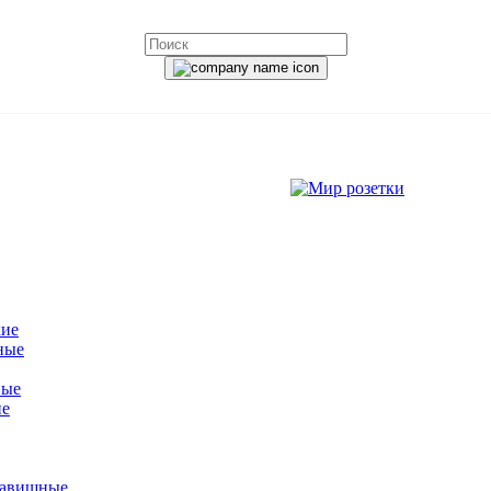
кие
ные
ные
ие
лавишные