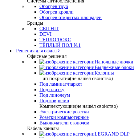
Системы антиобледенения
Обогрев труб
Обогрев кровли
Обогрев открытых площадей
Бренды
CEILHIT
DEVI
ТЕПЛОЛЮКС
ТЁПЛЫЙ ПОЛ №1
Решения для офиса
Офисные решения
Напольные лючки
Выдвежные блоки
Колонны
Тип покрытия(не нашёл свойство)
Под ламинат/паркет
Под плитку
Под линолеум
Под ковролин
Комплектующие(не нашёл свойство)
Электрические розетки
Розетки компьютерные
Выключатели с ключем
Кабель-каналы
LEGRAND DLP