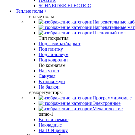
HAGER
SCHNEIDER ELECTRIC
Теплые полы
Теплые полы
Нагревательные каб
Нагревательные ма
Пленочный пол
Тип покрытия
Под ламинат/паркет
Под плитку
Под линолеум
Под ковролин
По комнатам
На кухню
Санузел
В прихожую
На балкон
Терморегуляторы
Программируемые
Электронные
Механические
termo-1
Встраиваемые
Накладные
На DIN-рейку