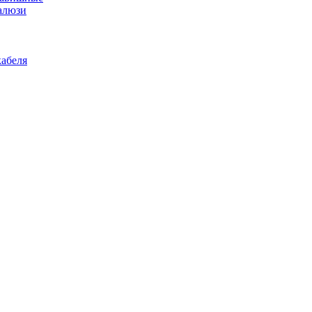
алюзи
абеля