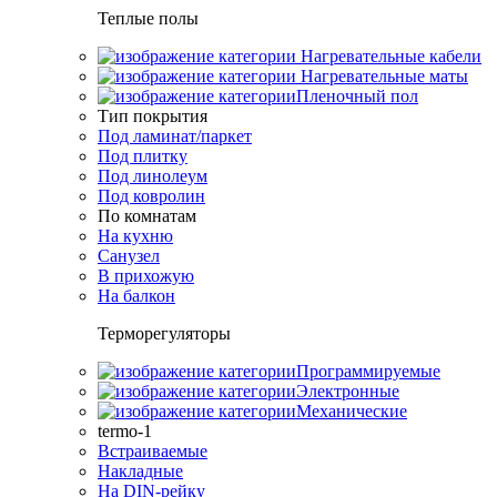
Теплые полы
Нагревательные кабели
Нагревательные маты
Пленочный пол
Тип покрытия
Под ламинат/паркет
Под плитку
Под линолеум
Под ковролин
По комнатам
На кухню
Санузел
В прихожую
На балкон
Терморегуляторы
Программируемые
Электронные
Механические
termo-1
Встраиваемые
Накладные
На DIN-рейку