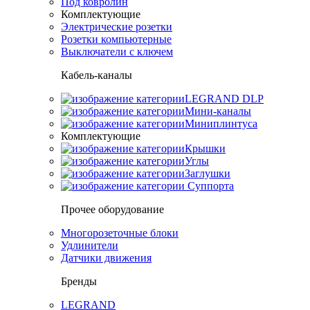
Под ковролин
Комплектующие
Электрические розетки
Розетки компьютерные
Выключатели с ключем
Кабель-каналы
LEGRAND DLP
Мини-каналы
Миниплинтуса
Комплектующие
Крышки
Углы
Заглушки
Суппорта
Прочее оборудование
Многорозеточные блоки
Удлинители
Датчики движения
Бренды
LEGRAND