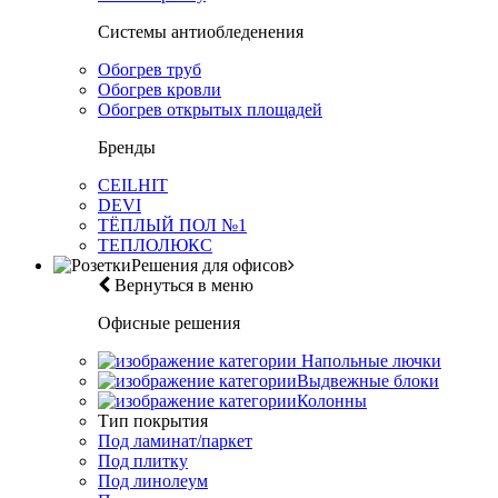
Системы антиобледенения
Обогрев труб
Обогрев кровли
Обогрев открытых площадей
Бренды
CEILHIT
DEVI
ТЁПЛЫЙ ПОЛ №1
ТЕПЛОЛЮКС
Решения для офисов
Вернуться в меню
Офисные решения
Напольные лючки
Выдвежные блоки
Колонны
Тип покрытия
Под ламинат/паркет
Под плитку
Под линолеум