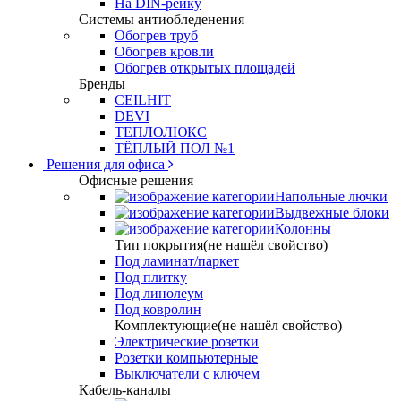
На DIN-рейку
Системы антиобледенения
Обогрев труб
Обогрев кровли
Обогрев открытых площадей
Бренды
CEILHIT
DEVI
ТЕПЛОЛЮКС
ТЁПЛЫЙ ПОЛ №1
Решения для офиса
Офисные решения
Напольные лючки
Выдвежные блоки
Колонны
Тип покрытия(не нашёл свойство)
Под ламинат/паркет
Под плитку
Под линолеум
Под ковролин
Комплектующие(не нашёл свойство)
Электрические розетки
Розетки компьютерные
Выключатели с ключем
Кабель-каналы