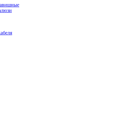
лавишные
алюзи
абеля