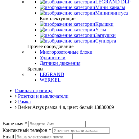
LEGRAND DLP
Мини-каналы
Миниплинтуса
Комплектующие
Крышки
Углы
Заглушки
Суппорта
Прочее оборудование
Многорозеточные блоки
Удлинители
Датчики движения
Бренды
LEGRAND
WERKEL
Главная страница
Розетки и выключатели
Рамка
Berker Arsys рамка 4-я, цвет: белый 13830069
Ваше имя
*
Контактный телефон
*
Email