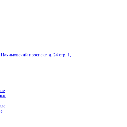
 Нахимовский проспект, д. 24 стр. 1,
кие
ные
ные
ие