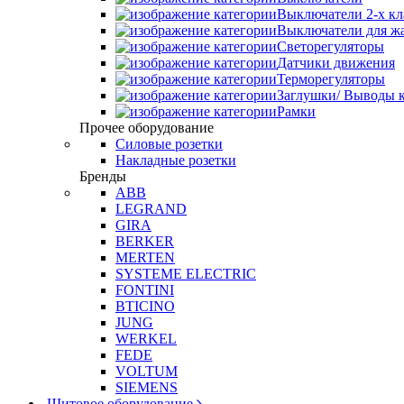
Выключатели 2-х к
Выключатели для ж
Светорегуляторы
Датчики движения
Терморегуляторы
Заглушки/ Выводы к
Рамки
Прочее оборудование
Силовые розетки
Накладные розетки
Бренды
ABB
LEGRAND
GIRA
BERKER
MERTEN
SYSTEME ELECTRIC
FONTINI
BTICINO
JUNG
WERKEL
FEDE
VOLTUM
SIEMENS
Щитовое оборудование