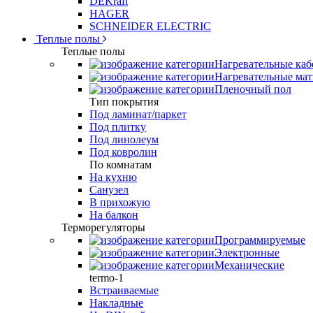
DEKraft
HAGER
SCHNEIDER ELECTRIC
Теплые полы
Теплые полы
Нагревательные каб
Нагревательные ма
Пленочный пол
Тип покрытия
Под ламинат/паркет
Под плитку
Под линолеум
Под ковролин
По комнатам
На кухню
Санузел
В прихожую
На балкон
Терморегуляторы
Программируемые
Электронные
Механические
termo-1
Встраиваемые
Накладные