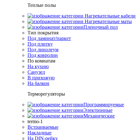
Теплые полы
Нагревательные кабели
Нагревательные маты
Пленочный пол
Тип покрытия
Под ламинат/паркет
Под плитку
Под линолеум
Под ковролин
По комнатам
На кухню
Санузел
В прихожую
На балкон
Терморегуляторы
Программируемые
Электронные
Механические
termo-1
Встраиваемые
Накладные
На DIN-рейку