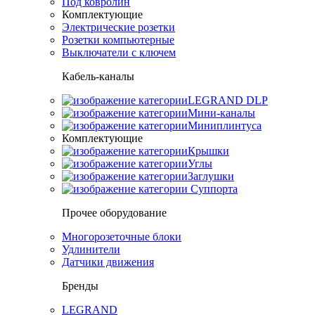
Под ковролин
Комплектующие
Электрические розетки
Розетки компьютерные
Выключатели с ключем
Кабель-каналы
LEGRAND DLP
Мини-каналы
Миниплинтуса
Комплектующие
Крышки
Углы
Заглушки
Суппорта
Прочее оборудование
Многорозеточные блоки
Удлинители
Датчики движения
Бренды
LEGRAND