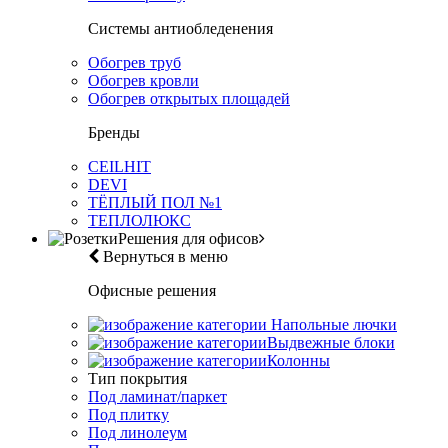
Системы антиобледенения
Обогрев труб
Обогрев кровли
Обогрев открытых площадей
Бренды
CEILHIT
DEVI
ТЁПЛЫЙ ПОЛ №1
ТЕПЛОЛЮКС
Решения для офисов
Вернуться в меню
Офисные решения
Напольные лючки
Выдвежные блоки
Колонны
Тип покрытия
Под ламинат/паркет
Под плитку
Под линолеум