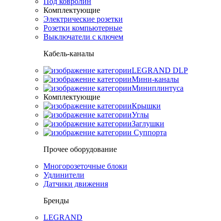
Под ковролин
Комплектующие
Электрические розетки
Розетки компьютерные
Выключатели с ключем
Кабель-каналы
LEGRAND DLP
Мини-каналы
Миниплинтуса
Комплектующие
Крышки
Углы
Заглушки
Суппорта
Прочее оборудование
Многорозеточные блоки
Удлинители
Датчики движения
Бренды
LEGRAND