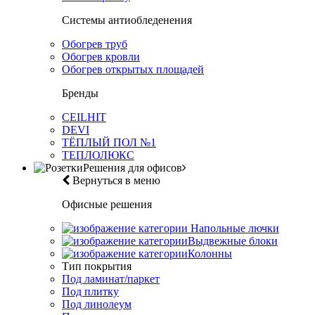
Системы антиобледенения
Обогрев труб
Обогрев кровли
Обогрев открытых площадей
Бренды
CEILHIT
DEVI
ТЁПЛЫЙ ПОЛ №1
ТЕПЛОЛЮКС
Решения для офисов
Вернуться в меню
Офисные решения
Напольные лючки
Выдвежные блоки
Колонны
Тип покрытия
Под ламинат/паркет
Под плитку
Под линолеум