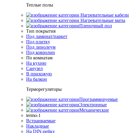
Теплые полы
Нагревательные кабели
Нагревательные маты
Пленочный пол
Тип покрытия
Под ламинат/паркет
Под плитку
Под линолеум
Под ковролин
По комнатам
На кухню
Санузел
В прихожую
На балкон
Терморегуляторы
Программируемые
Электронные
Механические
termo-1
Встраиваемые
Накладные
На DIN-рейку