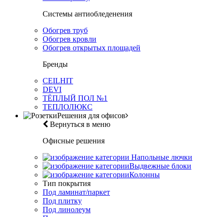
Системы антиобледенения
Обогрев труб
Обогрев кровли
Обогрев открытых площадей
Бренды
CEILHIT
DEVI
ТЁПЛЫЙ ПОЛ №1
ТЕПЛОЛЮКС
Решения для офисов
Вернуться в меню
Офисные решения
Напольные лючки
Выдвежные блоки
Колонны
Тип покрытия
Под ламинат/паркет
Под плитку
Под линолеум