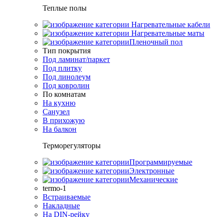
Теплые полы
Нагревательные кабели
Нагревательные маты
Пленочный пол
Тип покрытия
Под ламинат/паркет
Под плитку
Под линолеум
Под ковролин
По комнатам
На кухню
Санузел
В прихожую
На балкон
Терморегуляторы
Программируемые
Электронные
Механические
termo-1
Встраиваемые
Накладные
На DIN-рейку