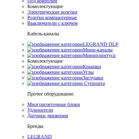
Под ковролин
Комплектующие
Электрические розетки
Розетки компьютерные
Выключатели с ключем
Кабель-каналы
LEGRAND DLP
Мини-каналы
Миниплинтуса
Комплектующие
Крышки
Углы
Заглушки
Суппорта
Прочее оборудование
Многорозеточные блоки
Удлинители
Датчики движения
Бренды
LEGRAND