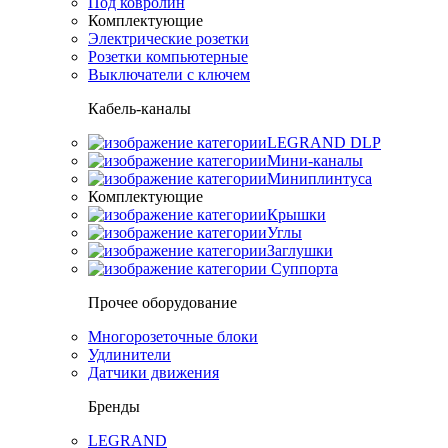
Под ковролин
Комплектующие
Электрические розетки
Розетки компьютерные
Выключатели с ключем
Кабель-каналы
LEGRAND DLP
Мини-каналы
Миниплинтуса
Комплектующие
Крышки
Углы
Заглушки
Суппорта
Прочее оборудование
Многорозеточные блоки
Удлинители
Датчики движения
Бренды
LEGRAND