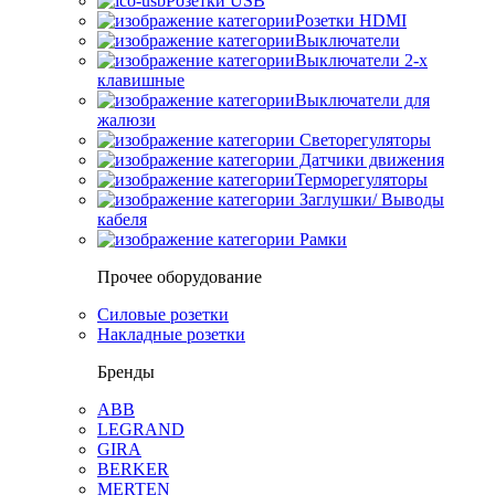
Розетки USB
Розетки HDMI
Выключатели
Выключатели 2-х
клавишные
Выключатели для
жалюзи
Светорегуляторы
Датчики движения
Терморегуляторы
Заглушки/ Выводы
кабеля
Рамки
Прочее оборудование
Силовые розетки
Накладные розетки
Бренды
ABB
LEGRAND
GIRA
BERKER
MERTEN