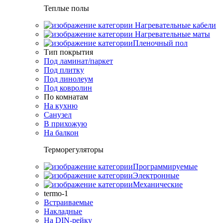
Теплые полы
Нагревательные кабели
Нагревательные маты
Пленочный пол
Тип покрытия
Под ламинат/паркет
Под плитку
Под линолеум
Под ковролин
По комнатам
На кухню
Санузел
В прихожую
На балкон
Терморегуляторы
Программируемые
Электронные
Механические
termo-1
Встраиваемые
Накладные
На DIN-рейку