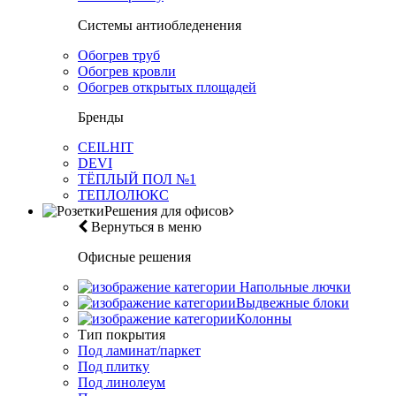
Системы антиобледенения
Обогрев труб
Обогрев кровли
Обогрев открытых площадей
Бренды
CEILHIT
DEVI
ТЁПЛЫЙ ПОЛ №1
ТЕПЛОЛЮКС
Решения для офисов
Вернуться в меню
Офисные решения
Напольные лючки
Выдвежные блоки
Колонны
Тип покрытия
Под ламинат/паркет
Под плитку
Под линолеум