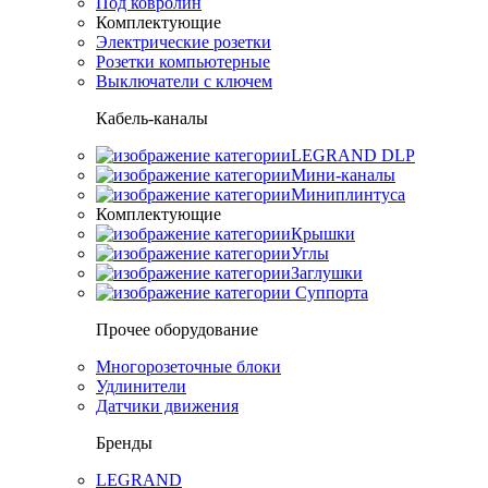
Под ковролин
Комплектующие
Электрические розетки
Розетки компьютерные
Выключатели с ключем
Кабель-каналы
LEGRAND DLP
Мини-каналы
Миниплинтуса
Комплектующие
Крышки
Углы
Заглушки
Суппорта
Прочее оборудование
Многорозеточные блоки
Удлинители
Датчики движения
Бренды
LEGRAND