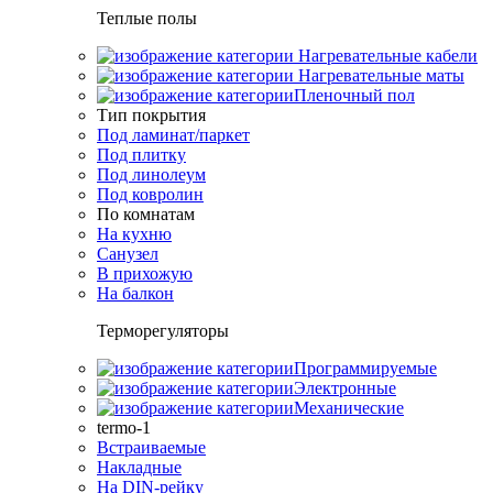
Теплые полы
Нагревательные кабели
Нагревательные маты
Пленочный пол
Тип покрытия
Под ламинат/паркет
Под плитку
Под линолеум
Под ковролин
По комнатам
На кухню
Санузел
В прихожую
На балкон
Терморегуляторы
Программируемые
Электронные
Механические
termo-1
Встраиваемые
Накладные
На DIN-рейку