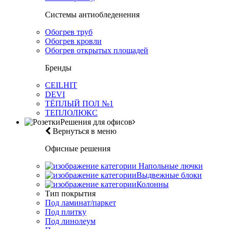
Системы антиобледенения
Обогрев труб
Обогрев кровли
Обогрев открытых площадей
Бренды
CEILHIT
DEVI
ТЁПЛЫЙ ПОЛ №1
ТЕПЛОЛЮКС
Решения для офисов
Вернуться в меню
Офисные решения
Напольные лючки
Выдвежные блоки
Колонны
Тип покрытия
Под ламинат/паркет
Под плитку
Под линолеум