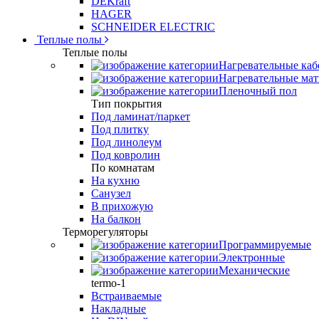
DEKraft
HAGER
SCHNEIDER ELECTRIC
Теплые полы
Теплые полы
Нагревательные каб
Нагревательные ма
Пленочный пол
Тип покрытия
Под ламинат/паркет
Под плитку
Под линолеум
Под ковролин
По комнатам
На кухню
Санузел
В прихожую
На балкон
Терморегуляторы
Программируемые
Электронные
Механические
termo-1
Встраиваемые
Накладные