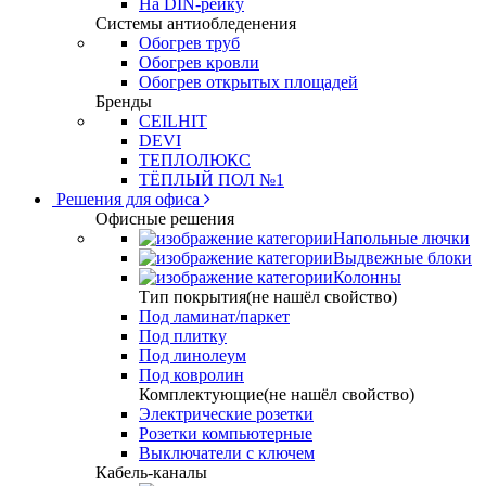
На DIN-рейку
Системы антиобледенения
Обогрев труб
Обогрев кровли
Обогрев открытых площадей
Бренды
CEILHIT
DEVI
ТЕПЛОЛЮКС
ТЁПЛЫЙ ПОЛ №1
Решения для офиса
Офисные решения
Напольные лючки
Выдвежные блоки
Колонны
Тип покрытия(не нашёл свойство)
Под ламинат/паркет
Под плитку
Под линолеум
Под ковролин
Комплектующие(не нашёл свойство)
Электрические розетки
Розетки компьютерные
Выключатели с ключем
Кабель-каналы