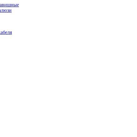
лавишные
алюзи
абеля