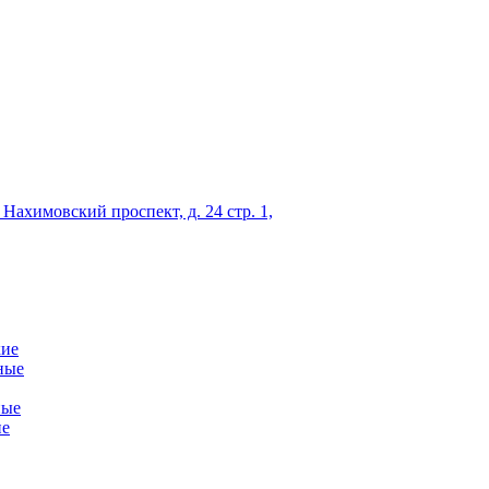
 Нахимовский проспект, д. 24 стр. 1,
кие
ные
ные
ие