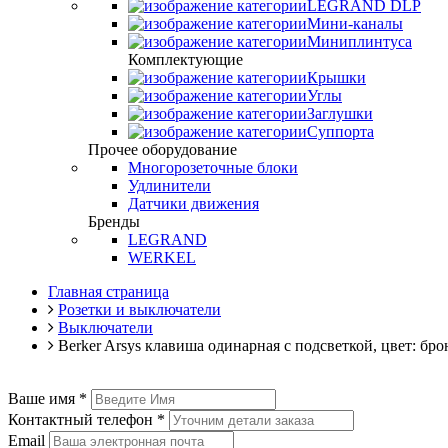
LEGRAND DLP
Мини-каналы
Миниплинтуса
Комплектующие
Крышки
Углы
Заглушки
Суппорта
Прочее оборудование
Многорозеточные блоки
Удлинители
Датчики движения
Бренды
LEGRAND
WERKEL
Главная страница
Розетки и выключатели
Выключатели
Berker Arsys клавиша одинарная с подсветкой, цвет: бро
Ваше имя
*
Контактный телефон
*
Email