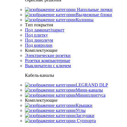
Напольные лючки
Выдвежные блоки
Колонны
Тип покрытия
Под ламинат/паркет
Под плитку
Под линолеум
Под ковролин
Комплектующие
Электрические розетки
Розетки компьютерные
Выключатели с ключем
Кабель-каналы
LEGRAND DLP
Мини-каналы
Миниплинтуса
Комплектующие
Крышки
Углы
Заглушки
Суппорта