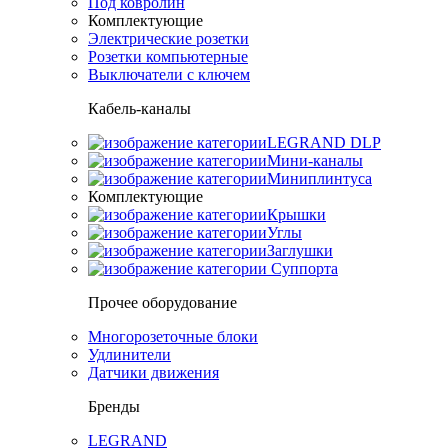
Под ковролин
Комплектующие
Электрические розетки
Розетки компьютерные
Выключатели с ключем
Кабель-каналы
LEGRAND DLP
Мини-каналы
Миниплинтуса
Комплектующие
Крышки
Углы
Заглушки
Суппорта
Прочее оборудование
Многорозеточные блоки
Удлинители
Датчики движения
Бренды
LEGRAND