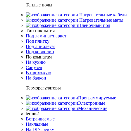
Теплые полы
Нагревательные кабели
Нагревательные маты
Пленочный пол
Тип покрытия
Под ламинат/паркет
Под плитку
Под линолеум
Под ковролин
По комнатам
На кухню
Санузел
В прихожую
На балкон
Терморегуляторы
Программируемые
Электронные
Механические
termo-1
Встраиваемые
Накладные
На DIN-рейку