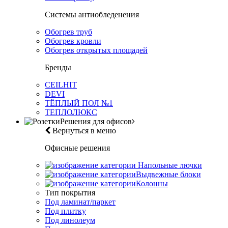
Системы антиобледенения
Обогрев труб
Обогрев кровли
Обогрев открытых площадей
Бренды
CEILHIT
DEVI
ТЁПЛЫЙ ПОЛ №1
ТЕПЛОЛЮКС
Решения для офисов
Вернуться в меню
Офисные решения
Напольные лючки
Выдвежные блоки
Колонны
Тип покрытия
Под ламинат/паркет
Под плитку
Под линолеум