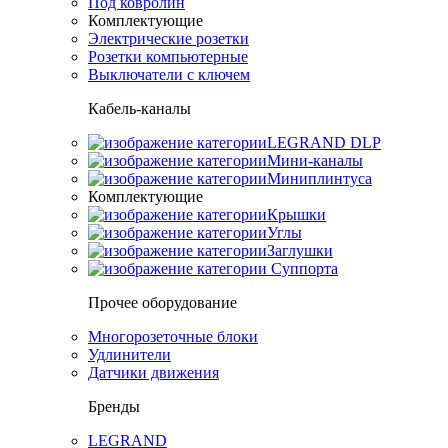
Под ковролин
Комплектующие
Электрические розетки
Розетки компьютерные
Выключатели с ключем
Кабель-каналы
LEGRAND DLP
Мини-каналы
Миниплинтуса
Комплектующие
Крышки
Углы
Заглушки
Суппорта
Прочее оборудование
Многорозеточные блоки
Удлинители
Датчики движения
Бренды
LEGRAND