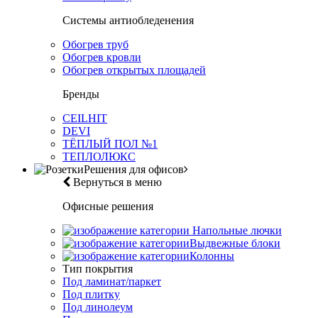
Системы антиобледенения
Обогрев труб
Обогрев кровли
Обогрев открытых площадей
Бренды
CEILHIT
DEVI
ТЁПЛЫЙ ПОЛ №1
ТЕПЛОЛЮКС
Решения для офисов
Вернуться в меню
Офисные решения
Напольные лючки
Выдвежные блоки
Колонны
Тип покрытия
Под ламинат/паркет
Под плитку
Под линолеум