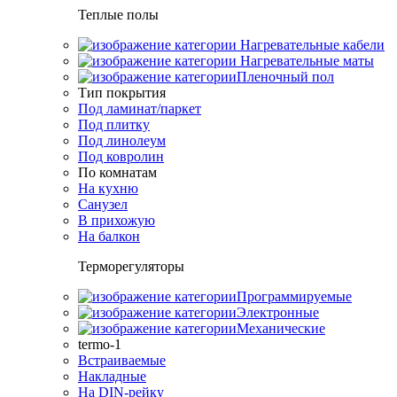
Теплые полы
Нагревательные кабели
Нагревательные маты
Пленочный пол
Тип покрытия
Под ламинат/паркет
Под плитку
Под линолеум
Под ковролин
По комнатам
На кухню
Санузел
В прихожую
На балкон
Терморегуляторы
Программируемые
Электронные
Механические
termo-1
Встраиваемые
Накладные
На DIN-рейку